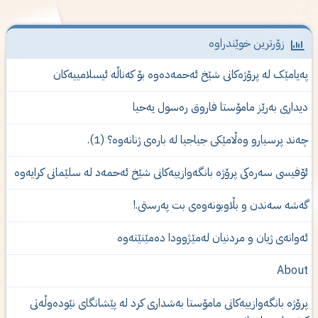
زۆرترین خوێندراوە
ەیامێک لە پرۆژەكانى شێخ ئەحمەدەوە بۆ کەناڵە ئیسلامییەکان
یداری‌ به‌رێز مامۆستا فاروق ره‌سول یه‌حیا
ەند پرسیارو وەڵامێكی جیاجیا لە بارەی ژنانەوە؟ (1).
ۆفیسی سەرەکی پرۆژە بانگەوازییەکانی شێخ ئەحمەد لە سلێمانی کرایەوە
ەشە سەندن و بڵاوبونەوەى بت پەرستى.!
ه‌وانه‌ی‌ ژیان و مردنیان له‌مێژوودا ده‌مێنێته‌وه‌
Abou
رۆژە بانگەوازییەکانی مامۆستا بەشدارى كرد لە پێشانگای نێودەوڵەتی