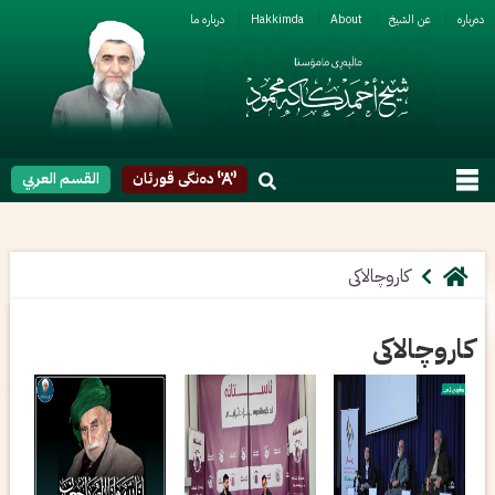
ربارە
عن الشیخ
About
Hakkimda
دربارە ما
دەنگی قورئان
القسم العربي
کاروچالاکی
کاروچالاکی