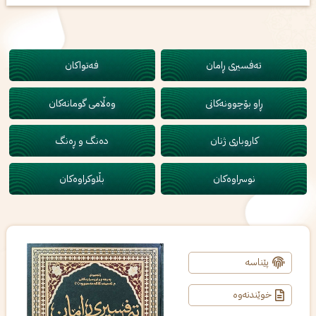
تەفسیری ڕامان
فەتواکان
ڕاو بۆچوونەکانی
وەڵامی گومانەکان
کاروباری ژنان
دەنگ و ڕەنگ
نوسراوەکان
بڵاوکراوەکان
پێناسە
خوێندنەوە