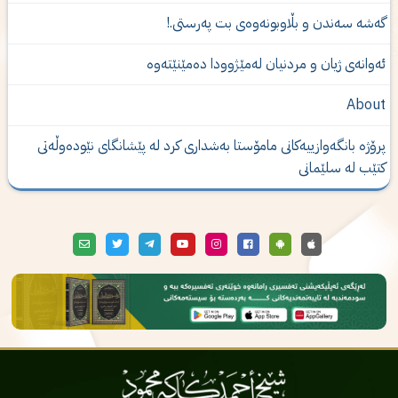
ەشە سەندن و بڵاوبونەوەى بت پەرستى.!
ه‌وانه‌ی‌ ژیان و مردنیان له‌مێژوودا ده‌مێنێته‌وه‌
Abou
رۆژە بانگەوازییەکانی مامۆستا بەشدارى كرد لە پێشانگای نێودەوڵەتی
تێب لە سلێمانی