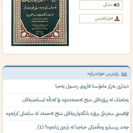
دەنگی
ئەپلیکەیشن
زۆرترین خوێندراوە
یداری‌ به‌رێز مامۆستا فاروق ره‌سول یه‌حیا
ەیامێک لە پرۆژەكانى شێخ ئەحمەدەوە بۆ کەناڵە ئیسلامییەکان
ۆفیسی سەرەکی پرۆژە بانگەوازییەکانی شێخ ئەحمەد لە سلێمانی کرایەوە
ەند پرسیارو وەڵامێكی جیاجیا لە بارەی ژنانەوە؟ (1).