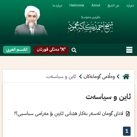
ربارە
عن الشیخ
About
Hakkimda
دربارە ما
دەنگی قورئان
القسم العربي
وەڵامی گومانەکان
ئاین و سیاسەت
ئاین و سیاسەت
لادانی گومان لەسەر بـەكـار هێنانـی ئـایین بۆ مەرامـی سیاسیـی؟!
1