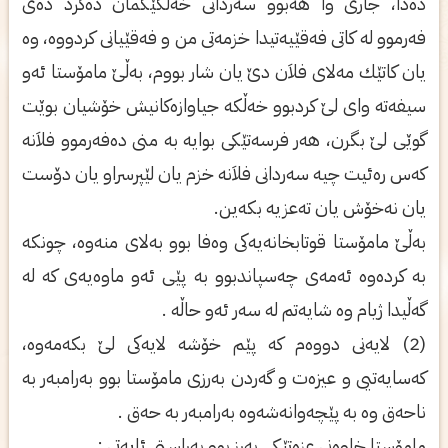
ده‌دا، جاری‌ وا هه‌بوو سه‌ردانی‌ خه‌ڵكێكمان ده‌كرد ده‌ی‌
فه‌رموو له‌ كاتی‌ فه‌قێیه‌تیدا خزمه‌تی‌ من و فه‌قێیانی‌ كردووه‌، وه‌
یان كاتێك مه‌لای‌ فلاَن دێ یان شار بووم، به‌ڵێ‌ مامۆستا ئه‌و
سیفه‌ته‌ وای‌ لێ كردبوو خه‌ڵكه‌ جیاوازه‌كانیش خۆشیان بوێت
گوێی‌ لێ بگرن، هه‌ر فرسه‌تێكی‌ بوایه‌ به‌ منی‌ ده‌فه‌رموو فلاَنه‌
كه‌س ره‌ئیت چیه‌ سه‌ردانی‌ فلاَنه‌ خزم یان لێپرسراو یان دۆست
یان نه‌خۆش یان ته‌عزیه‌ بكه‌ین.
به‌ڵێ مامۆستا قوتابخانه‌یه‌كی‌ وه‌فا بوو به‌لای‌ منه‌وه‌، چونكه‌
به‌ كرده‌وه‌ ئه‌مه‌ی‌ چه‌سپاندبوو به‌ پێی‌ ئه‌و ماوه‌یه‌ی‌ كه‌ له‌
گه‌ڵیدا ژیام وه‌ شایه‌تم له‌ سه‌ر ئه‌و حاڵه‌ .
(2) لایه‌نی‌ دووه‌م كه‌ پێم خۆشه‌ لایه‌كی‌ لێ بكه‌مه‌وه‌،
كه‌سایه‌تیی‌ و عیزه‌ت و گه‌ردن به‌رزی‌ مامۆستا بوو به‌رامبه‌ر به‌
ناحه‌ق وه‌ به‌ پێچه‌وانه‌شه‌وه‌ به‌رامبه‌ر به‌ حه‌ق .
مامۆستا خاوه‌نی‌ عزه‌تێكی‌ به‌رز بوو به‌ڕاستی‌ ئایه‌تی‌ :