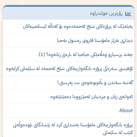
زۆرترین خوێندراوە
ەیامێک لە پرۆژەكانى شێخ ئەحمەدەوە بۆ کەناڵە ئیسلامییەکان
یداری‌ به‌رێز مامۆستا فاروق ره‌سول یه‌حیا
ەند پرسیارو وەڵامێكی جیاجیا لە بارەی ژنانەوە؟ (1).
ۆفیسی سەرەکی پرۆژە بانگەوازییەکانی شێخ ئەحمەد لە سلێمانی کرایەوە
ەشە سەندن و بڵاوبونەوەى بت پەرستى.!
ه‌وانه‌ی‌ ژیان و مردنیان له‌مێژوودا ده‌مێنێته‌وه‌
Abou
رۆژە بانگەوازییەکانی مامۆستا بەشدارى كرد لە پێشانگای نێودەوڵەتی
تێب لە سلێمانی