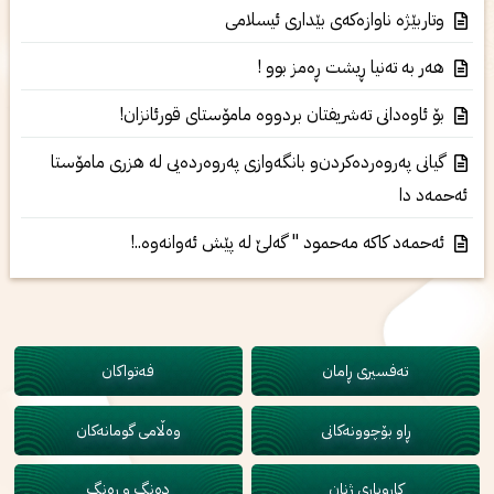
وتاربێژە ناوازەکەی بێداری ئیسلامی
هه‌ر به‌ ته‌نیا ڕیشت ڕه‌مز بوو !
بۆ ئاوه‌دانی‌ ته‌شریفتان بردووه‌ مامۆستای‌ قورئانزان!
گیانی‌ په‌روه‌رده‌كردن‌و بانگه‌وازی‌ په‌روه‌رده‌یی‌ له‌ هزرى مامۆستا
ئه‌حمه‌د دا
ئه‌حمه‌د كاكه‌ مه‌حمود " گه‌لێ‌ له‌ پێش ئه‌وانه‌وه‌..!
تەفسیری ڕامان
فەتواکان
ڕاو بۆچوونەکانی
وەڵامی گومانەکان
کاروباری ژنان
دەنگ و ڕەنگ