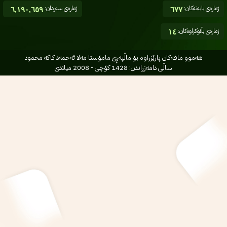
ژمارەی بابەتەکان:
ژمارەی سەردان:
٦,١٩٠,٦٥٩
٦٧٧
ژمارەی بڵاوکراوەکان:
١٤
هه‌موو مافه‌کان پارێزراوه بۆ ماڵپه‌ڕی مامۆستا مه‌لا ئه‌حمه‌د کاکه محمود
ساڵی دامه‌زراندن: 1428 کۆچی - 2008 میلادی