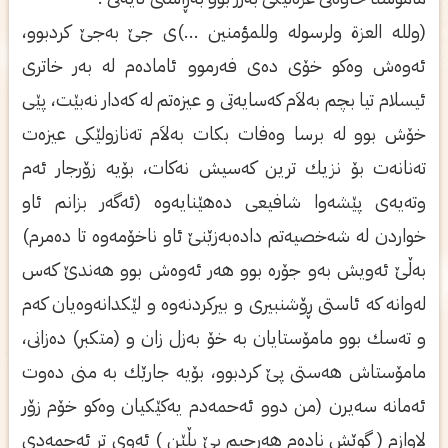
(ولله العزة ولرسوله وللمؤمنین ...)ی‌ جێ به‌جێ كردبوو،
ئه‌وه‌ش وه‌كو خۆی‌ ده‌ی‌ فه‌رموو ئاماده‌م له‌ به‌ر خاتری‌
ئیسلام تیا بچم به‌لاَم كه‌سایه‌تی‌ و عیزه‌تم له‌ كه‌دار نه‌بێت، پێی‌
خۆش بوو له‌ برسا وه‌فات بكات به‌لاَم ته‌نازولێكی‌ عیزه‌ت
ته‌نانه‌ت بۆ نزیك ترین كه‌سیش نه‌كات، بۆیه‌ زۆرجار ئه‌م
وته‌یه‌ی‌ پێشه‌وا شافیعی‌ ده‌هێنایه‌وه‌ (ئه‌گه‌ر بزانم ئاو
خواردن له‌ شه‌خصیه‌تم داده‌به‌زێنێ ئاو ناخۆمه‌وه‌ تا ده‌مرم)
به‌ڵێ ئه‌ویش به‌و جۆره‌ بوو هه‌ر ئه‌وه‌ش بوو هه‌ندێ كه‌س
له‌وانه‌ كه‌ ئاستی‌ ڕۆشنبیری‌ و بیركردنه‌وه‌ و لێكدانه‌وه‌یان كه‌م
و ته‌سك بوو مامۆستایان به‌ خۆ به‌زل زان و (متكبر) ده‌زانی‌،
مامۆستاش هه‌ستی‌ پێ كردبوو، بۆیه‌ جارێك به‌ منی‌ ده‌وت
ئه‌مانه‌ سه‌یرن (من دوو ئه‌حمه‌دم یه‌كێكیان وه‌كو خۆم زۆر
لاوازم ( گوێش ناده‌م هه‌رچیم پێ بڵێن ) ئه‌وی‌ تر ئه‌حمه‌دی‌