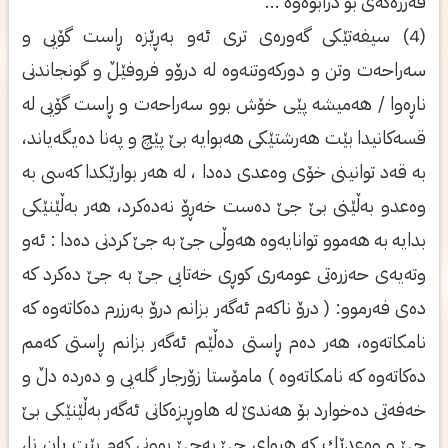
قه‌رزه‌كه‌ی‌ بۆ درابوه‌وه‌ ...
(4) سیفه‌تێكی‌ گه‌وره‌ی‌ تری‌ ئه‌و به‌ڕێزه‌ ڕاست گۆیی‌ و
سه‌راحه‌ت وتن و دوركه‌وتنه‌وه‌ له‌ درۆو فروفێڵ و گونجاندنی‌
ناڕه‌وا / هه‌میشه‌ پێی‌ خۆش بوو سه‌راحه‌ت و ڕاست گۆیی‌ له‌
قسه‌كانیدا بێت هه‌رشتێكی‌ هه‌بوایه‌ بێ پێچ و په‌نا ده‌یگه‌یاند،
به‌ قه‌د توانینی خۆی‌ وه‌عدی‌ ده‌دا ، له‌ هه‌ر بوارێكدا كه‌سی‌ به‌
وه‌عدو به‌ڵێنی‌ بێ جێ ده‌ست خه‌ڕۆ نه‌ده‌كرد، هه‌ر به‌ڵێنێكی‌
بدایه‌ به‌ هه‌موو توانایه‌وه‌ هه‌وڵی‌ جێ به‌ جێ كردنی‌ ده‌دا : ئه‌و
وته‌یه‌ی‌ حه‌زره‌تی‌ عومه‌ری‌ كوڕی‌ خه‌تابی‌ جێ به‌ جێ ده‌كرد كه‌
ده‌ی‌ فه‌رموو: ( درۆ ناكه‌م ئه‌گه‌ر بزانم درۆ به‌رزرم ده‌كاته‌وه‌ كه‌
نامكاته‌وه‌، هه‌ر ده‌م ڕاستی‌ ده‌ڵێم ئه‌گه‌ر بزانم ڕاستی‌ كه‌مم
ده‌كاته‌وه‌ كه‌ نامكاته‌وه‌ ) مامۆستا زۆرجار گله‌یی‌ و ده‌رده‌ دڵ و
خه‌فه‌تی‌ ده‌خوارد بۆ هه‌ندێ له‌ هاوڕیزه‌كانی‌ ئه‌گه‌ر به‌ڵێنێكی‌ بێ
جێ و وه‌عدێك كه‌ هیوای‌ جێ به‌جێ بوونی‌ كه‌م بێت یان نا،