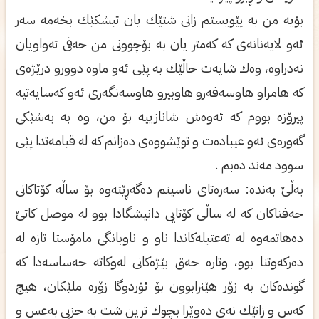
بۆیه‌ من به‌ پێویستم زانی‌ شتێك یان تیشكێك بخه‌مه‌ سه‌ر
ئه‌و لایه‌نانه‌ی‌ كه‌ كه‌متر یان به‌ بۆچوونی‌ من حه‌قی‌ ته‌واویان
نه‌دراوه‌، وه‌ك شایه‌ت حاڵێك به‌ پێی‌ ئه‌و ماوه‌ دوورو درێژه‌ی‌
كه‌ هامراو هاوسه‌فه‌رو هاوبیرو هاوسه‌نگه‌ری‌ ئه‌و كه‌سایه‌تیه‌
پیرۆزه‌ بووم كه‌ ئه‌وه‌ش شانازییه‌ بۆ من، وه‌ به‌ به‌شێكی‌
گه‌وره‌ی‌ ئه‌و عیباده‌ت و توێشووه‌ی‌ ده‌زانم كه‌ له‌ قیامه‌تدا پێی‌
سوود مه‌ند ده‌بم .
به‌ڵێ به‌نده‌: سه‌ره‌تای‌ ناسینم ده‌گه‌ڕێته‌وه‌ بۆ ساڵه‌ كۆتاكانی‌
حه‌فتاكان كه‌ له‌ ساڵی‌ كۆتایی‌ دانیشگادا بوو له‌ موصل كاتێ
ده‌هاتمه‌وه‌ له‌ ته‌عتیله‌كاندا ناو و ناوبانگی‌ مامۆستا تازه‌ له‌
ده‌ركه‌وتنا بوو، وتاره‌ حه‌ق بێژه‌كانی‌ له‌وكاته‌ حه‌ساسه‌دا كه‌
گونده‌كان به‌ زۆر هێنرابوون بۆ ئۆردوگا زۆره‌ ملێكان، هیچ
كه‌س و زاتێك نه‌ی‌ ده‌وێرا بچوك ترین شت به‌ حزبی‌ به‌عس و