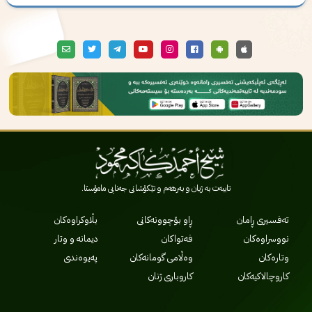
تایبەت بە ژیان و بەرهەم و تێکۆشانی جەنابی مامۆستا.
تەفسیری ڕامان
ڕاو بۆچوونەکانی
بڵاوکراوەکان
نووسراوەکان
فەتواکان
دیمانە و وتار
وتارەکان
وەڵامی گومانەکان
پەیوەندی
کاروچالاکیەکان
کاروباری ژنان