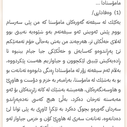
مامۆستادا ...
(1) وه‌فاداریی‌/
یه‌كێك له‌ سیفه‌ته‌ گه‌وره‌كانی‌ مامۆستا كه‌ من پێی‌ سه‌رسام
بووم پێش ئه‌ویش ئه‌و سیفه‌ته‌م به‌و شێوه‌یه‌ نه‌بینی بوو
له‌لای‌ خه‌ڵكانی‌ تر، هه‌رچه‌ند من به‌ش به‌حاڵی‌ خۆم ته‌مه‌نێكم
تێ په‌ڕاندوه‌و كه‌سایه‌تی‌ و خه‌ڵكێكی‌ جیا جیام بینیوه‌ تا
ڕاده‌یه‌كیش تێبینی‌ لێكچوون و جیاوازیم هه‌ست پێكردووه‌،
به‌لاَم ئه‌م سیفه‌ته‌ زۆر له‌ مامۆستادا ڕه‌نگی‌ دابوه‌وه‌ ته‌نانه‌ت بو
بو به‌ به‌شێك له‌ مامۆستا، به‌رامبه‌ر به‌ خزم و دۆست و هاوڕێ
و هاوسه‌نگه‌ره‌كانی‌، هه‌میشه‌ به‌شێك له‌ كاته‌ زێڕینه‌كانی‌ بۆ ئه‌و
مه‌به‌سته‌ ته‌رخان ده‌كرد، به‌ڵێ هیچ كه‌سی‌ نه‌ده‌په‌ڕاندو
سه‌ردانی‌ گه‌وره‌و بچوكی‌ ده‌كرد به‌ تێكڕا ئاوڕی‌ به‌ پێی‌ توانا لێ
ده‌دانه‌وه‌، ته‌نانه‌ت سه‌ری‌ له‌ هاوڕێ كۆن و خزمی‌ جیاواز له‌و