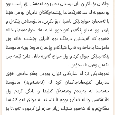
چاكیان بۆ ناكڕین یان برسیان ده‌بێ وه‌ ئه‌مه‌ش زۆر ڕاست بوو
بۆ نموونه‌ له‌ سه‌فه‌رێكماندا پێشمه‌رگه‌كان دادیان بۆ من هێنا
با ئه‌مجاره‌ خواردنێكی‌ باشیان بۆ بكڕین، مامۆستاش پێكه‌نی‌ و
ڕازی‌ بوو له‌ ناو ڕێگه‌ی‌ ئه‌و دوو شاره‌ یه‌ك خوارده‌مه‌نی‌ خانه‌
هه‌بوو كه‌ گه‌یشتین دره‌نگ بوو كابرای‌ چێشت خانه‌ وتی‌
مامۆستا به‌داخه‌وه‌ ته‌نها هێلكه‌و ڕۆنمان ماوه‌: بۆیه‌ مامۆستا
پێكه‌نینێكی‌ جوانی‌ كرد و وتی‌ خوای‌ گه‌وره‌ ناتان داتێ ئێمه‌ چی
بكه‌ین وه‌رن با بیخۆین .
نموونه‌یكی‌ تر: له‌ شاره‌كانی‌ ئێران بووین وه‌كو عاده‌تی‌ خۆی‌
سه‌ردانی‌ كتێبخانه‌یه‌كمان كرد له‌ (ئه‌شنه‌ویه‌) مامۆستا
حه‌به‌سا له‌ به‌رده‌م ڕه‌فه‌یه‌كی‌ كتێبدا و بانگی‌ كردم وتی‌
فلاَنه‌كه‌س والله فه‌قێ بووم تا ئێسته‌ به‌ دوای‌ ئه‌و كتێبه‌دا
ده‌گه‌ڕێم و له‌ هه‌موو شتێك زیاتر حه‌زم لێ كردووه‌ ئه‌وه‌تا بۆ