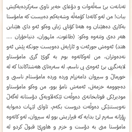
ته‌نانه‌ت بێ سه‌ڵه‌وات و دۆعای‌ خه‌یر ناوی‌ سه‌ركرده‌یه‌كیش
ببات! من له‌و كاته‌دا كۆمه‌ڵه‌ وشه‌یه‌كم ده‌بیست كه‌ مامۆستا
به‌كاری‌ ده‌هێنان وه‌ هه‌تا كۆتایی‌ ژیانی‌ وه‌كو ئه‌و دای‌ هێنابن
هه‌ر ده‌ی‌ وتنه‌وه‌ وه‌كو: (طاغوت، ملهوران، دنیاخۆران ....
هتد) ئه‌وه‌ش جورئه‌ت و ئازایه‌تی‌ ده‌ویست چونكه‌ پێش ئه‌و
نه‌ده‌وتران، من له‌وكاته‌وه‌ بوم به‌ گوێ گری‌ مامۆستاو
لایه‌نگریی‌ بێ ئه‌وه‌ی‌ بی ناسم، له‌ سه‌ره‌تای‌ هه‌شتاكاندا كه‌ له‌
خورماڵ و سیروان دامه‌زرام ورده‌ ورده‌ مامۆستام ناسیی‌ و
ده‌چوومه‌ خزمه‌تی‌، ئه‌مه‌ش نامۆ بوو، من وه‌كو مامۆستاو
مودیرێكی‌ قوتابخانه‌ی‌ ده‌وڵه‌ت تێكه‌لاَویه‌كی‌ دۆستانه‌ له‌گه‌ڵ
نه‌ویستنێكی‌ ده‌وڵه‌ت دروست بكه‌م، تاوای‌ لێهات ده‌بوایه‌
ڕۆژانه‌ سه‌رم لێ بدایه‌ كه‌ فیراریش بوو له‌ سیروان، له‌و كاته‌وه‌
مامۆستا منی‌ به‌ دۆست و خزم و هاوڕێ قبوڵ كردو له‌