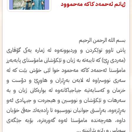
ژیانم ئەحمەد کاکە مەحموود
بسم الله الرحمن الرحیم
پاش تاوو توێكردن و وردبوونه‌وه‌ له‌ ژماره‌ یه‌كی‌ گۆڤاری‌
(مه‌ردی‌ ڕێ) كه‌ تایبه‌ته‌ به‌ ژیان و تێكۆشانی‌ مامۆستای‌ پایه‌به‌رز
مامۆستا ئه‌حمه‌د كاكه‌ مه‌حمود خوا لێی‌ خۆش بێت كه‌ له‌
سه‌ری‌ نووسراوه‌ له‌ لایه‌ن به‌ڕێزان و هاوڕێ و دۆست و
خزمان و كه‌سایه‌تیه‌ جیاجیاكانه‌وه‌ له‌ بواره‌كانی‌ ژیان و به‌
سه‌رهات و تێكۆشان و نووسین و هیجره‌ت و جیهادی‌ ئه‌و
به‌ڕێزه‌وه‌، به‌ڕاستی‌ جوانیان نووسیوه‌ تا ڕاده‌یه‌ك حه‌قی‌ خۆیان
داوه‌، هه‌رچه‌نده‌ مامۆستا له‌وه‌ گه‌وره‌تره‌، بۆیه‌ جێگه‌ی‌
سوپاس و ڕێزو پێزانینه‌ ...