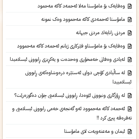
وەفایەک بۆ مامۆستا مەلا ئەحمەد کاکە مەحمود
مامۆستا ئەحمەدی کاکە مەحموود وەک نمونە
مردنی‌ زانایه‌ك مردنی‌ جیهانه‌
وەفایەک بۆ مامۆستاو فێرکاری ژیانم ئەحمەد کاکە مەحموود
له‌یادی‌ وه‌فاتی‌ خه‌مخۆری‌ وەحدەت و یەكڕیزی ڕابوونی‌ ئیسلامیدا
لە ساڵیادی کۆچی دوایی ئەستێرە درەوشاوەکەی ڕابوونی
ئیسلامییدا
له‌ ڕۆژگاری‌ ونبوونی‌ ئێوه‌دا، ڕابوونی‌ ئیسلامیی‌ چۆن ده‌گوزه‌رێت؟
ئه‌حمه‌د كاكه‌ مه‌حموود ئه‌و گه‌نجه‌ی‌ خه‌می‌ رابوونی‌ ئیسلامیی و
ته‌فره‌قه‌ پیری‌ كرد !!
ئیمان و مه‌عنه‌ویه‌ت لای‌ مامۆستا