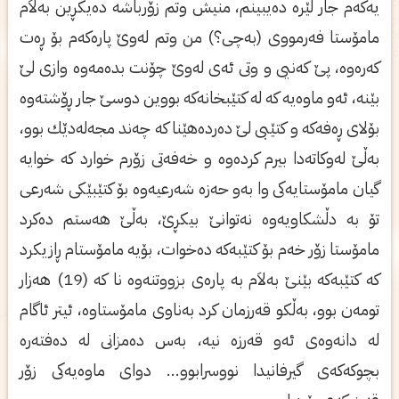
یه‌كه‌م جار لێره‌ ده‌یبینم، منیش وتم زۆرباشه‌ ده‌یكڕین به‌لاَم
مامۆستا فه‌رمووی‌ (به‌چی‌؟) من وتم له‌وێ پاره‌كه‌م بۆ ڕه‌ت
كه‌ره‌وه‌، پێ كه‌نیی‌ و وتی‌ ئه‌ی‌ له‌وێ چۆنت بده‌مه‌وه‌ وازی‌ لێ
بێنه‌، ئه‌و ماوه‌یه‌ كه‌ له‌ كتێبخانه‌كه‌ بووین دوسێ جار ڕۆشته‌وه‌
بۆلای‌ ڕه‌فه‌كه‌ و كتێبی‌ لێ ده‌رده‌هێنا كه‌ چه‌ند مجه‌له‌دێك بوو،
به‌ڵێ له‌وكاته‌دا بیرم كرده‌وه‌ و خه‌فه‌تی‌ زۆرم خوارد كه‌ خوایه‌
گیان مامۆستایه‌كی‌ وا به‌و حه‌زه‌ شه‌رعیه‌وه‌ بۆ كتێبێكی‌ شه‌رعی‌
تۆ به‌ دڵشكاویه‌وه‌ نه‌توانێ‌ بیكڕێ، به‌ڵێ هه‌ستم ده‌كرد
مامۆستا زۆر خه‌م بۆ كتێبه‌كه‌ ده‌خوات، بۆیه‌ مامۆستام ڕازیكرد
كه‌ كتێبه‌كه‌ بێنێ به‌لاَم به‌ پاره‌ی‌ بزووتنه‌وه‌ نا كه‌ (19) هه‌زار
تومه‌ن بوو، به‌ڵكو قه‌رزمان كرد به‌ناوی‌ مامۆستاوه‌، ئیتر ئاگام
له‌ دانه‌وه‌ی‌ ئه‌و قه‌رزه‌ نیه‌، به‌س ده‌مزانی‌ له‌ ده‌فته‌ره‌
بچوكه‌كه‌ی‌ گیرفانیدا نووسرابوو... دوای‌ ماوه‌یه‌كی‌ زۆر