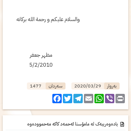
والسلام علیكم و رحمة الله بركاته
مظهر جعفر
5/2/2010
بەروار
2020/03/29
سەردان
1477
Facebook
Twitter
Telegram
WhatsApp
Email
Viber
Print
یادەوەرییەک لە مامۆستا ئەحمەد کاکە مەحموودەوە