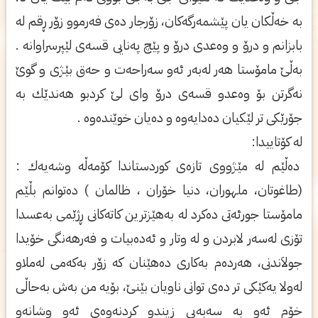
به‌ خه‌ڵكان یان پێشمه‌رگه‌كان، زۆرجار ده‌ی‌ فه‌رموو زۆر ڕقم له‌
بابزانم و درۆ و وه‌عدی‌ درۆ و پێچ په‌نایی‌ قسه‌ی‌ لێپرسراوانه‌ .
به‌ڵێ مامۆستا هه‌ر له‌به‌ر ئه‌و سه‌راحه‌ت و حه‌ق بێژی‌ و گوێ
نه‌گرتن بۆ وه‌عدو قسه‌ی‌ درۆ وای‌ لێ كردبو هه‌ندێك به‌
جۆرێكی‌ تر لێكیان ده‌دایه‌وه‌ و ده‌یان خوێنده‌وه‌ .
له‌ كۆتاییدا:
ده‌ڵێم له‌ مێژووی‌ تازه‌ی‌ كوردستاندا كۆمه‌ڵه‌ وشه‌یه‌ك :
(طاغوتان، ملهوران، دنیا خۆران ، ظالمان ) ده‌توانم بڵێم
مامۆستا جورئه‌تی‌ ده‌كرد له‌ به‌هێزترین كاته‌كانی‌ ڕژێمی‌ به‌عسدا
تۆزی‌ له‌سه‌ر لابردن و له‌ وتار و ئه‌ده‌بیات و فه‌رهه‌نگی‌ خۆیدا
جولاَندنی‌، هه‌رده‌م به‌كاری‌ ده‌هێنان كه‌ زۆر به‌كه‌می‌ له‌ملاو
له‌ولا یه‌كێكی‌ تر ده‌ی‌ توانی‌ ناویان بێنێ، بۆیه‌ من به‌ش به‌حاڵی‌
خۆم ئه‌و به‌ سه‌به‌بی‌ زیندو كردنه‌وه‌ی‌ ئه‌و وشانه‌و