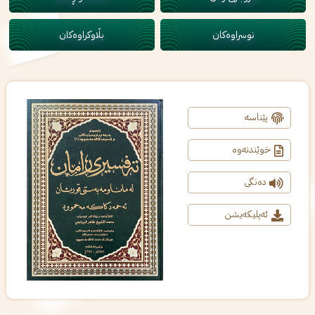
نوسراوەکان
بڵاوکراوەکان
پێناسە
خوێندنەوە
دەنگی
ئەپلیکەیشن