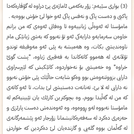
(3) بواری‌ سێیه‌م: زۆر به‌كه‌می‌ ئاماژه‌ی‌ پێ دراوه‌ له‌ گۆڤاره‌كه‌دا
پاكیی‌ و ده‌ست پاكی‌ و نه‌فس پاكی‌ ئه‌و خوا لێ خۆش بووه‌یه‌ .
مامۆستا له‌ ئه‌وه‌ڵی‌ ژیانییه‌وه‌ تا وه‌فاتی‌ ئه‌وه‌ی‌ كه‌ من بزانم
خاوه‌ن سه‌رمایه‌و دارایه‌كی‌ ئه‌و تۆ نه‌بوو كه‌ به‌شی‌ ژیانێكی‌ مام
ناوه‌ندیشی‌ بكات، وه‌ هه‌میشه‌ به‌ پێی‌ ئه‌و مه‌وقیفه‌ توندو
تۆلاَنه‌ی‌ له‌ هه‌موو كاته‌كاندا به‌ فه‌قیری‌ ژیاوه‌، "پشت گوێ
خراوه‌" وه‌ خه‌میشی‌ بۆ نه‌خواردوه‌، كاتێكیش كه‌ لێپرسراوی‌
دارایی‌ بزووتنه‌وه‌ش بوو وه‌كو شایه‌ت حاڵێك پێی‌ خۆش نه‌بوو
نه‌ دارایی‌ له‌ لا بێ، ته‌نانه‌ت ده‌ستیشی‌ لێ بدات، تا ئه‌و كاته‌ی‌
كه‌ من له‌ گه‌ڵیدا بووم، وه‌ بچوكترین كارێك یان تێبینیه‌كم له‌
مامۆستا نه‌بووه‌ له‌و ڕووه‌وه‌، وه‌ ئه‌وه‌نده‌ش ده‌ست پارێزی‌ و
حه‌زه‌ری‌ ده‌كرد له‌ سه‌فه‌ره‌كانیشمانا زۆرجار ئه‌و پێشمه‌رگانه‌ی‌
له‌ گه‌ڵمان بووه‌ گله‌یی‌ و گازنده‌یان لێ ده‌كردین كه‌ خواردنی‌