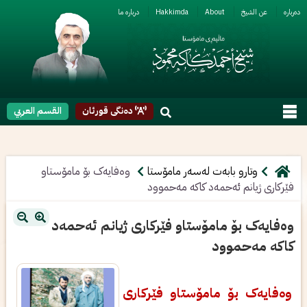
ربارە
عن الشیخ
About
Hakkimda
دربارە ما
دەنگی قورئان
القسم العربي
وتارو بابەت لەسەر مامۆستا
وەفایەک بۆ مامۆستاو
فێرکاری ژیانم ئەحمەد کاکە مەحموود
وەفایەک بۆ مامۆستاو فێرکاری ژیانم ئەحمەد
کاکە مەحموود
وەفایەک بۆ مامۆستاو فێرکاری