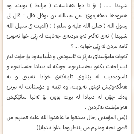
شهیدا ..... ) تۆ تا دوا هه‌ناسه‌ت ( مرابط ) بویت، وه‌
هه‌روه‌ها ده‌فه‌رموێ: عن عبدالله بن نوفل قال : قال لی‌
رسول الله ( صلی‌ الله علیه و سلم ) : (المیت فی سبیل الله
شهیدا ) ئه‌ی‌ ئه‌گه‌ر ئه‌و مردنه‌ی‌ جه‌نابت له‌ ڕێی‌ خوا نه‌بوبێ
كامه‌ مردن له‌ ڕێی‌ خوایه‌ ... ؟
كه‌واته‌ مامۆستای‌ به‌ڕێز به‌ ئاسوده‌یی‌ و دڵنیاییه‌وه‌ بۆ خۆت ئیتر
ئیسراحه‌ت بكه‌و بحه‌سێره‌وه‌، چونكه‌ له‌ دنیادا حه‌سانه‌وه‌ و
ئاسوده‌ییت له‌ پێناوی‌ ئاینه‌كه‌ی‌ خوادا نه‌بینی‌ و به‌
هه‌ڵكه‌وتیش توشی‌ نه‌بویت، وه‌ ئێمه‌ و دۆستانت له‌ بیربێ
وه‌ك چۆن له‌ دنیادا له‌ بیرت بوون بۆ ته‌نها ساتێكیش
فه‌رامۆشت نه‌كردین .
((من المؤمنین رجال صدقوا ما عاهدوا الله علیه فمنهم من
قضی‌ نحبه ومنهم من ینتظر وما بدلوا تبدیلا))