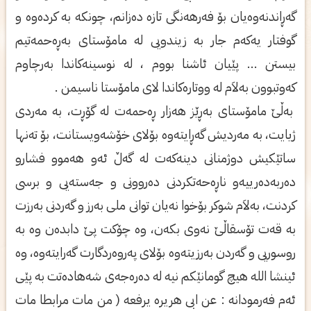
گه‌ڕاندنه‌وه‌یان بۆ فه‌رهه‌نگی‌ تازه‌ ده‌زانم، چونكه‌ به‌ كرده‌وه‌ و
گوفتار یه‌كه‌م جار به‌ زیندویی‌ له‌ مامۆستای‌ به‌ڕه‌حمه‌تیم
بیستن ... پێیان ئاشنا بووم ، له‌ نوسینه‌كاندا به‌رچاوم
كه‌وتبوون به‌لاَم له‌ ووتاره‌كاندا لای‌ مامۆستا ناسیمن .
به‌ڵێ مامۆستای‌ به‌ڕێز هه‌زار ڕه‌حمه‌ت له‌ گۆڕت، به‌ مه‌ردی‌
ژیایت، به‌ مه‌ردیش گه‌ڕایته‌وه‌ بۆلای‌ خۆشه‌ویستانت، بۆ ته‌نها
ساتێكیش دوژمنانی‌ دینه‌كه‌ت له‌ گه‌ڵ ئه‌و هه‌موو فشارو
ده‌ربه‌ده‌رییه‌و ناڕه‌حه‌تكردنی‌ ده‌روونی‌ و جه‌سته‌یی‌ و برسی‌
كردنت، به‌لاَم شوكر بۆخوا نه‌یان توانی‌ ملی‌ به‌رز و گه‌ردنی‌ به‌رزت
به‌ قه‌ت تۆسقاڵێ نه‌وی‌ بكه‌ن، وه‌ چۆكت پێ دابده‌ن وه‌ به‌
روسوریی‌ و گه‌ردن به‌رزیته‌وه‌ بۆلای‌ په‌روه‌ردگارت گه‌رایته‌وه‌، وه‌
ئینشا الله هیچ گومانێكم نیه‌ له‌ ده‌ره‌جه‌ی‌ شه‌هاده‌تت به‌ پێی‌
ئه‌م فه‌رمودانه‌ : عن ابی هریره‌ یرفعه ( من مات مرابطا مات