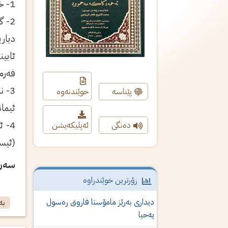
1- خواى گەورە خۆى چاکتر دەزانێت «ئەو کەسە کێ بووە» لە چ نەژادو گەل و نەتەوەو هۆزێک بووە؟
2- 
دیار
ئایی
فەرم
3- 
پێناسە
خوێندنەوە
ئیمان
4- 
دەنگی
ئەپلیکەیشن
(ئیسم
سەرچ
زۆرترین خوێندراوە
دیداری‌ به‌رێز مامۆستا فاروق ره‌سول
بە
یه‌حیا