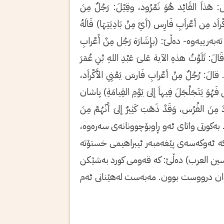
لقَائِد هُوَ نَمْرُود، وقِيْلَ: رَجُلٌ مِنَ
اَد مِن أعْراَبِ فَارِس (أيْ مِنْ بَادِيَتِهَا) قَالَهُ
ە تەبەرییەوە- دەڵێ: (بإِشَارَة رَجُل مِنْ أَعْرابِ
: تَلَوْتُ هذهِ الآية عَلىَ عَبْدِ اللهِ بْنِ عُمَرَ
 قالَ: رُجُلٌ مِنْ أعْرابِ فَارسَ يَعْنِي الأَكْراَد،
 فَهُوَ يَتَجَلْجَلَ فِيهاَ إلىَ يَوْمِ القِيامَةِ) پاشان
لفُرُس، وَقَدْ ذَهَبَ كَثِيرٌ إلىَ أَنّهُمْ مِنَ
لله عنه-. بەکورتى واتاى ئەو ڕاوبۆچوونانەى سەرەوە،
 کە ئەوکەسەى پێغەمبەر ئیبراهیمى خستۆتە
سین العرب) دەڵێ: کە قەومى کورد بەشێکن
ەوان درووست بوون. مەبەست لەهێنانى ئەم