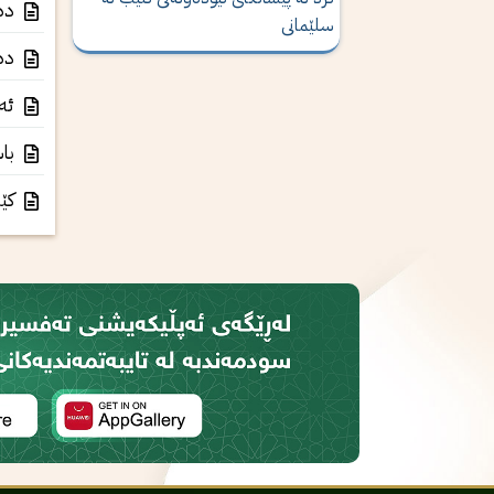
دەر
سلێمانی
دەس
ئەس
باس
کێو