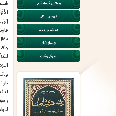
قسەی
وەڵامی گومانەکان
الأَكْ
کاروباری ژنان
اِبْنُ
فَارِس
دەنگ و ڕەنگ
فَقَال
نوسراوەکان
ونَصّ 
لێکۆڵە
بڵاوکراوەکان
العَرَ
وەک: 
ناو 
لە گ
ڕاوبۆ
لەوان