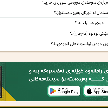
بارەى سوجدەى دووەمى سوورەتى حەج.؟
تدان لە قورئان بەبێ دەستنوێژ.؟
تێرەى شیعرا چيە.؟
ێکى لوءلوء (مەرجان).؟
ى جودى (واستوت على الجودي..).؟