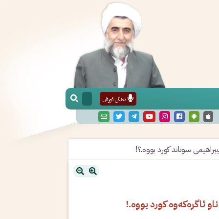
دەنگی قورئان
يبراهيمى سوتاند كورد بووە.؟!
و ئاگرەكەوە كورد بووە.!