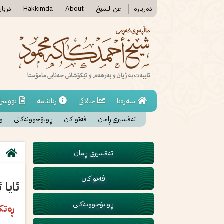
دەربارە
عن الشیخ
About
Hakkimda
دربار
سەرەتا
چالاکی
ژیاننامە
نووسرا
تەفسیری ڕامان
فەتواکان
ڕاوبۆچوونەکانی
وە
تەفسیری ڕامان
فەتواکان
ئايا 
ڕاو بۆچوونەکانی
ڕەتك