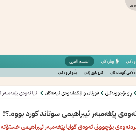
ە ما
وەکان
وتارەکان
القسم العربی
ڵامی گومانەکان
کاروباری ژنان
بڵاوکراوەکان
ڕاو بۆچوونەکانی
قورئان و لێکدانەوەی ئایەتەکان
ئايا ئەوەى پێغەمبەر ئ
ئەوەى پێغەمبەر ئيبراهيمى سوتاند كورد بووە.؟!
ردنەوەى بۆچوونى ئەوەى گوايا پێغەمبەر ئيبراهيمى خستۆته نا