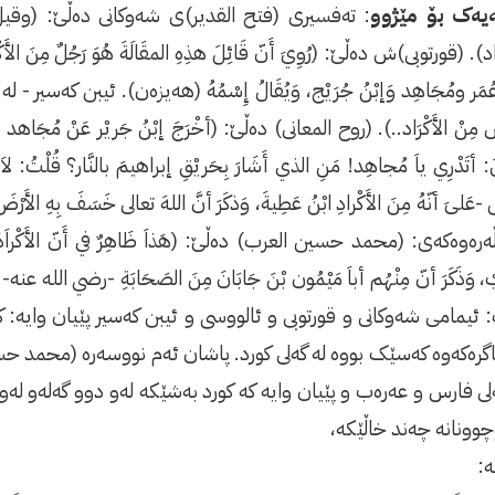
ەک بۆ مێژوو
: تەفسیرى (فتح القدير)ى شەوکانى دەڵێ: (وقيل: هَذاَ ا
رَاد). (قورتوبى)ش دەڵێ: (رُوِيَ أَنّ قَائِلَ هذِهِ المقَالَةَ هُوَ رَجُلٌ مِنَ الأَكْر
 عُمَر ومُجَاهِد وَإبْنُ جُرَيْج، وَيُقَالُ إِسْمُهُ (هەیزەن). ئیبن کەسیر - ل
 مِنْ الأَكْرَاد..). (روح المعانى) دەڵێ: (أخْرَجَ إبْنُ جَريْر عَنْ مُجَاهد قَالَ
َ: أتَدْرِي ياَ مُجاهِد! مَنِ الذي أَشَارَ بِحَريْقِ إبراهيمَ بالنَّار؟ قُلْتُ: لاَ.
-عَلىَ أنّهُ مِنَ الأَكْرادِ ابْنُ عَطِيةَ، وَذكَرَ أنَّ اللهَ تعالى خَسَفَ بِهِ الأَرْضَ
رەوەکەى: (محمد حسین العرب) دەڵێ: (هَذاَ ظَاهِرٌ في أَنّ الأَكْراَدَ مِنَ ا
بْ، وَذَكَرَ أنّ مِنْهُم أباَ مَيْمُون بْنَ جَابَانَ مِنَ الصَحَابَةِ -رضي ا
ئیمامى شەوکانى و قورتوبی و ئالووسی و ئیبن کەسیر پێیان وایە:
ئاگرەکەوە کەسێک بووە لە گەلى کورد. پاشان ئەم نووسەرە (محمد ح
ەلى فارس و عەرەب و پێیان وایە کە کورد بەشێکە لەو دوو گەلەو ل
چوونانە چەند خاڵێکە،
ە: