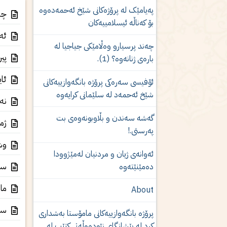
پەیامێک لە پرۆژەكانى شێخ ئەحمەدەوە
چەن
بۆ کەناڵە ئیسلامییەکان
ئەو
چەند پرسیارو وەڵامێكی جیاجیا لە
پیر
بارەی ژنانەوە؟ (1).
ئای
ئۆفیسی سەرەکی پرۆژە بانگەوازییەکانی
شێخ ئەحمەد لە سلێمانی کرایەوە
نەس
گەشە سەندن و بڵاوبونەوەى بت
ژما
پەرستى.!
وشە
ئه‌وانه‌ی‌ ژیان و مردنیان له‌مێژوودا
سەر
ده‌مێنێته‌وه‌
مان
About
سەب
پرۆژە بانگەوازییەکانی مامۆستا بەشدارى
كرد لە پێشانگای نێودەوڵەتی کتێب لە