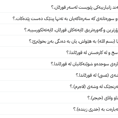
د زانیارییەکى پێویست لەسەر قورئان.؟
 سورەتانەى کە سەرەتاکەیان بە تەنها پیتێک دەست پێدەکات.؟
ۆزترین و گەورەترینى ئایەتەکانى قورئان، ئایەتەلکورسییە.؟
ا (بسم الله) بە هێواش، یان بە دەنگى بەرز بخوێنرێ.؟
خ و لە کارخستن لە قورئاندا.؟
رەى سوجدەو شوێنەکانیان لە قورئاندا.؟
ى (عسى) لە قورئاندا.؟
نجێک لە وشەى (لاجرم).؟
او واتاى (حیجر).؟
ارەت بە (خدرى زیندە).؟