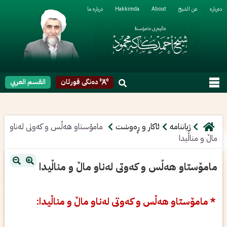
ربارە
عن الشیخ
About
Hakkimda
دربارە ما
دەنگی قورئان
القسم العربي
ژیاننامە
ئاکار و ڕەوشت
مامۆستاو هه‌ڵس و كه‌وتی‌ له‌ناو
ماڵ و مناڵیدا
مامۆستاو هه‌ڵس و كه‌وتی‌ له‌ناو ماڵ و مناڵیدا
* مامۆستاو هه‌ڵس و كه‌وتی‌ له‌ناو ماڵ و مناڵیدا: