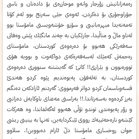
ره‌مه‌زانانیش زۆرجار وانه‌و موحازره‌ی‌ بۆ داده‌نان و باسی
جۆراوجۆری‌ بۆ ده‌كردن، ئه‌وه‌ی‌ جێی سه‌رنج بوو له‌م كۆتا
ته‌مه‌نه‌یدا میهره‌بانییی و سۆزو خۆشه‌ویستی‌ مامۆستا بوو
له‌ناو ماڵ و مناڵیدا، جارێكیان به‌ چه‌ند مانگێك پێش وه‌فاتی‌
سه‌فه‌رێكی‌ هه‌بوو بۆ ده‌ره‌وه‌ی‌ كوردستان، مامۆستای‌
ره‌حمه‌تی‌ كه‌مێك له‌سه‌فه‌ره‌كه‌ی‌ دواكه‌وت و بوویه‌ هۆی‌
تووره‌بوون و بێزاری!! كاتێ‌ كه‌ گه‌یشتنه‌ سنووری‌ ده‌ره‌وه‌ی‌
كوردستان، به‌ ته‌له‌فۆن په‌یوه‌ندیم پێوه‌ كردو هه‌ندێ
قسه‌وباسمان كردو دواتر فه‌رمووی‌: گه‌ردنم ئازادكه‌ن ده‌نگم
به‌رز كرده‌وه‌ به‌سه‌رتاندا.!! به‌راستی‌ مه‌عنای‌ باوكایه‌تی‌ ده‌زانیی
و زۆر په‌یوه‌ندیی توندو تۆڵی‌ هه‌بوو له‌گه‌لمَاندا، وه‌ هه‌ركات
كێشه‌و ناره‌حه‌تییه‌ك رووی‌ تێبكردایه‌ین، ته‌نها به‌ بینینی ریشی‌
جوان روخساری‌ مامۆستا دڵ ئارام ده‌بووین!، سلاَوو