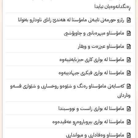
ڕه‌نگدانه‌وه‌یان تیایدا
رێزو حورمه‌تی‌ تايبەتى مامۆستا له‌ هه‌ندێ زانای‌ ناودارو به‌توانا
مامۆستاو میهره‌بانیی و چاوپۆشیی
مامۆستاو عیززه‌ت و ویقار
مامۆستا له‌ بواری‌ كاری‌ حیزبایه‌تییه‌وه‌
مامۆستا له‌ بواری‌ فیكری جیهادییه‌وه‌
كه‌سایه‌تی‌ مامۆستاو ره‌نگ و شێوه‌و روخساریی و شێوازی‌ قسه‌و
وتاردانی‌
مامۆستا له‌ بواری‌ زانست و نووسیندا
مامۆستا له‌ بواری‌ بیروباروه‌ڕو عه‌قیده‌وه‌
مامۆستاو وه‌فاداریی و میوانداریی