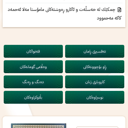
چمكێك له‌ خه‌سڵه‌ت و ئاكارو ڕه‌وشته‌كانی‌ مامۆستا مه‌لا ئه‌حمه‌د
كاكه‌ مه‌حموود
تەفسیری ڕامان
فەتواکان
ڕاو بۆچوونەکانی
وەڵامی گومانەکان
کاروباری ژنان
دەنگ و ڕەنگ
نوسراوەکان
بڵاوکراوەکان