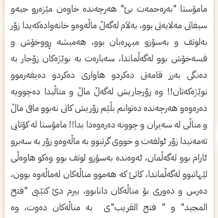
مامۆستا "به‌ره‌حمه‌ت بێ" هه‌رچه‌نده‌ خاوه‌ن مێزه‌رو جبه‌و
سیفاتی‌ مه‌لایه‌تی‌ بوو، به‌لاَم له‌گه‌ڵ ماڵه‌وه‌و خانه‌واده‌كه‌یدا زۆر
به‌لوتف و به‌سۆزو میهره‌بان بوو، هه‌میشه‌ ڕووخۆش و
قسه‌خۆش بوو له‌گه‌ڵماندا، سه‌باره‌ت به‌ نوێژه‌كان زۆجار به‌
ده‌نگی‌ به‌رز قامه‌تی‌ ده‌كردو هاواری‌ ده‌كردو ده‌یفه‌رموو
نوێژه‌كه‌تان!! وه‌ زۆرجاریش له‌گه‌ڵ ماڵ و مناڵیدا ده‌چوویه‌
ده‌ره‌وه‌و هه‌رچه‌نده‌ ده‌توانم بڵێم زۆریش كاتی‌ نه‌بوو مافی‌ ماڵ
و مناڵی‌ له‌ سه‌یران و چوونه‌ ده‌ره‌وه‌دا بدا!! مامۆستا له‌ كۆتایی
ته‌مه‌نیدا زۆر ئولفه‌ت و خووی‌ گرتبوو به‌ ماڵه‌وه‌و زۆر به‌ سه‌برو
ئارام بوو له‌گه‌ڵمان، ئه‌وه‌نده‌ به‌سۆزو لوتف بوو وه‌كو هاوه‌ڵی‌
لێهاتبوو له‌گه‌ڵماندا، كاتێ‌ كه‌ هه‌موو مناڵه‌كان له‌ماڵه‌وه‌ بوون،
ده‌رس و ده‌وری‌ بۆ مناڵه‌كان دانابوو، بیرم دێ‌ كتێبی‌ "فتح
المجید" و " فتح القریب"ی‌ به‌ مناڵه‌كان ده‌وت، وه‌