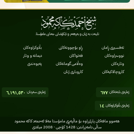
تایبەت بە ژیان و بەرهەم و تێکۆشانی جەنابی مامۆستا.
تەفسیری ڕامان
ڕاو بۆچوونەکانی
بڵاوکراوەکان
نووسراوەکان
فەتواکان
دیمانە و وتار
وتارەکان
وەڵامی گومانەکان
پەیوەندی
کاروچالاکیەکان
کاروباری ژنان
ژمارەی بابەتەکان:
ژمارەی سەردان:
٦,١٩١,٥٣٠
٦٧٧
ژمارەی بڵاوکراوەکان:
١٤
هه‌موو مافه‌کان پارێزراوه بۆ ماڵپه‌ڕی مامۆستا مه‌لا ئه‌حمه‌د کاکه محمود
ساڵی دامه‌زراندن: 1428 کۆچی - 2008 میلادی