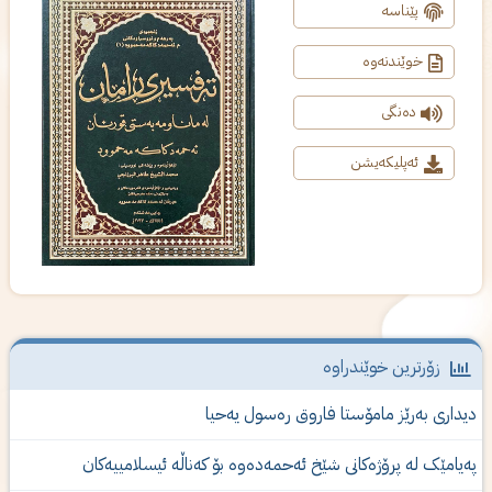
پێناسە
خوێندنەوە
دەنگی
ئەپلیکەیشن
زۆرترین خوێندراوە
یداری‌ به‌رێز مامۆستا فاروق ره‌سول یه‌حیا
ەیامێک لە پرۆژەكانى شێخ ئەحمەدەوە بۆ کەناڵە ئیسلامییەکان