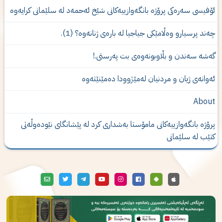
ۆفیسی سەرەکی پرۆژە بانگەوازییەکانی شێخ ئەحمەد لە سلێمانی کرایەوە
ەند پرسیارو وەڵامێكی جیاجیا لە بارەی ژنانەوە؟ (1).
ەشە سەندن و بڵاوبونەوەى بت پەرستى.!
ه‌وانه‌ی‌ ژیان و مردنیان له‌مێژوودا ده‌مێنێته‌وه‌
Abou
رۆژە بانگەوازییەکانی مامۆستا بەشدارى كرد لە پێشانگای نێودەوڵەتی
تێب لە سلێمانی