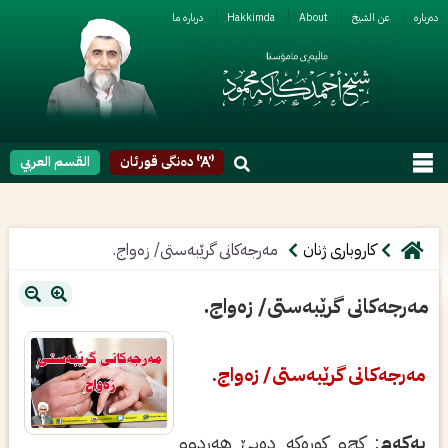
ربارە
عن الشیخ
About
Hakkimda
دربارە ما
دەنگی قورئان
القسم العربي
کاروباری ژنان
مه‌رجه‌كانی گرێبه‌ستی/ زه‌واج.
مه‌رجه‌كانی گرێبه‌ستی/ زه‌واج.
مه‌رجه‌كانی گرێبه‌ستی/ زه‌واج.
یه‌كه‌م
: كچ‌و كوڕه‌كه‌ ده‌بێ هه‌ردوو