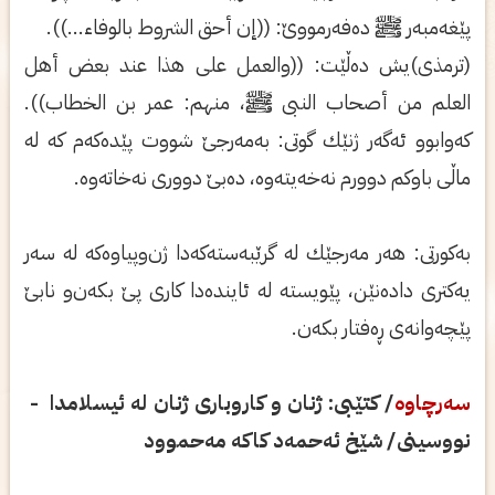
پێغه‌مبه‌ر ﷺ ده‌فه‌رمووێ: ((إن أحق الشروط بالوفا‌ء...)).
(ترمذی)یش ده‌ڵێت: ((والعمل علی‌ هذا عند بعض أهل
العلم من أصحاب النبی ﷺ، منهم: عمر بن الخطاب)).
كه‌وابوو ئه‌گه‌ر ژنێك گوتی: به‌مه‌رجێ شووت پێده‌كه‌م كه‌ له‌
ماڵی باوكم دوورم نه‌خه‌یته‌وه‌، ده‌بێ دووری نه‌خاته‌وه‌.
به‌كورتی: هه‌ر مه‌رجێك له‌ گرێبه‌سته‌كه‌دا ژن‌وپیاوه‌كه‌ له‌ سه‌ر
یه‌كتری داده‌نێن، پێویسته‌ له‌ ئاینده‌دا كاری پێ بكه‌ن‌و نابێ
پێچه‌وانه‌ی ڕه‌فتار بكه‌ن.
سه‌رچاوه‌
/ كتێبی: ژنان و كاروباری‌ ژنان له‌ ئیسلامدا -
نووسینی‌/ شێخ ئه‌حمه‌د كاكه‌ مه‌حموود