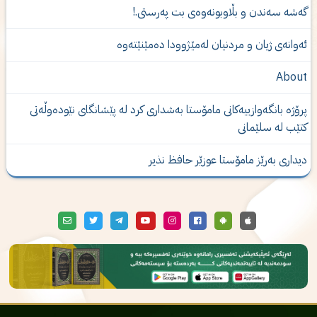
ەشە سەندن و بڵاوبونەوەى بت پەرستى.!
ه‌وانه‌ی‌ ژیان و مردنیان له‌مێژوودا ده‌مێنێته‌وه‌
Abou
رۆژە بانگەوازییەکانی مامۆستا بەشدارى كرد لە پێشانگای نێودەوڵەتی
تێب لە سلێمانی
یداری‌ به‌رێز مامۆستا عوزێر حافظ نذیر