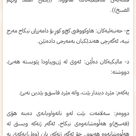
الفسخ)).
ج- حه‌نبه‌لیه‌كان: هاوكووفیی‌ كچ‌و كوڕ بۆ دامه‌زرانی نیكاح مه‌رج
نییه‌، ئه‌گه‌رچی هه‌ندێكیان به‌مه‌رجی داده‌نێن.
د- مالیكیه‌كان ده‌ڵێن: ئه‌وی له‌ ژن‌وپیاودا پێویسته‌ هه‌بێ،
دووشته‌:
یه‌كه‌م: مێرد دیندار بێت، واته‌ مێرد فاسق‌و بێدین نه‌بێ.
دووه‌م: سه‌لامه‌ت بێت له‌و ناته‌واویانه‌ی ده‌بنه‌ هۆی
(فه‌سخ)‌و هه‌ڵوه‌شانه‌وه‌ی نیكاح، ئه‌گه‌ر ژنه‌كه‌ ویستی له‌
هه‌ڵوه‌شانه‌وه‌ هه‌بوو.. خۆ ئه‌گه‌ر ژنه‌كه‌، یان (وه‌لی)یه‌كه‌ی به‌