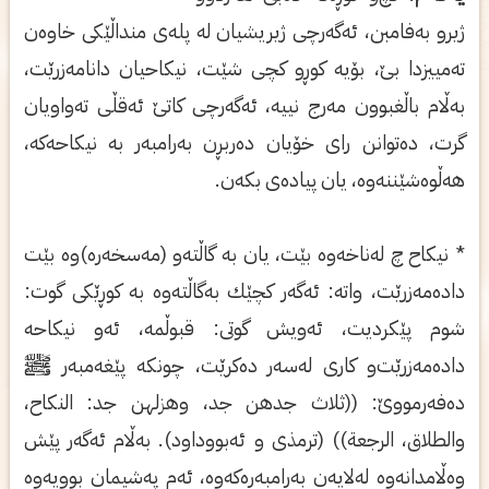
ژیر‌و به‌فامبن، ئه‌گه‌رچی ژیریشیان له‌ پله‌ی منداڵێكی خاوه‌ن
ته‌مییزدا بێ، بۆیه‌ كوڕو كچی شێت، نیكاحیان دانامه‌زرێت،
به‌ڵام باڵغبوون مه‌رج نییه‌، ئه‌گه‌رچی كاتێ ئه‌قڵی ته‌واویان
گرت، ده‌توانن رای خۆیان ده‌ربڕن به‌رامبه‌ر به‌ نیكاحه‌كه‌،
هه‌ڵوه‌شێننه‌وه‌، یان پیاده‌ی بكه‌ن.
* نیكاح چ له‌ناخه‌وه‌ بێت، یان به‌ گاڵته‌و (مه‌سخه‌ره‌)وه‌ بێت
داده‌مه‌زرێت، واته‌: ئه‌گه‌ر كچێك به‌گاڵته‌وه‌ به‌ كوڕێكی گوت:
شوم پێكردیت، ئه‌ویش گوتی: قبوڵمه‌، ئه‌و نیكاحه‌
داده‌مه‌زرێت‌و كاری له‌سه‌ر ده‌كرێت، چونكه‌ پێغه‌مبه‌ر ﷺ
ده‌فه‌رمووێ: ((ثلاث جدهن جد، وهزلهن جد: النكاح،
والطلاق، الرجعة)) (ترمذی و ئه‌بووداود). به‌ڵام ئه‌گه‌ر پێش
وه‌ڵامدانه‌وه‌ له‌لایه‌ن به‌رامبه‌ره‌كه‌وه‌، ئه‌م په‌شیمان بوویه‌وه‌