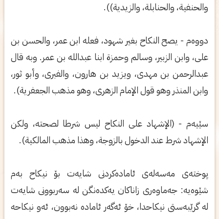
والحنفیة، والحنابلة، والزیدیة)).
دووه‌م - یصح النكاح بغیر شهود، فعله‌ ابن عمر، والحسن بن
علی، وابن الزبیر، وسالم وحمزة ابنا عبدالله بن عمر. وبه‌ قال
عبدالرحمن بن مهدی، ویزید بن هارون، والفبری، وأبو ثور،
وابن المنذر وهو قول الإمام الزهری، وهو مذهب الجعفریة).
سێیه‌م - (الإشهاد علی‌ النكاح لیس شرطا لصحته، ولكن
الإشهاد شرط عند الدخول بالزوجة، وهذا مذهب المالكیة).
پوخته‌ی مه‌سه‌له‌ی ئاماده‌كردنی شایه‌ت بۆ نیكاح به‌م
شێوه‌یه‌: جه‌ماوه‌ری زاناكان یه‌كده‌نگن له‌ سه‌ربوونی شایه‌ت
له‌ گرێبه‌ستی نیكاحدا، خۆ ئه‌گه‌ر ئاماده‌ نه‌بوون، ئه‌و نیكاحه‌