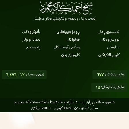
تایبەت بە ژیان و بەرهەم و تێکۆشانی جەنابی مامۆستا.
تەفسیری ڕامان
ڕاو بۆچوونەکانی
بڵاوکراوەکان
نووسراوەکان
فەتواکان
دیمانە و وتار
وتارەکان
وەڵامی گومانەکان
پەیوەندی
کاروچالاکیەکان
کاروباری ژنان
ژمارەی بابەتەکان:
ژمارەی سەردان:
٦,٤٧٦,٠١٢
٦٧٧
ژمارەی بڵاوکراوەکان:
١٤
هه‌موو مافه‌کان پارێزراوه بۆ ماڵپه‌ڕی مامۆستا مه‌لا ئه‌حمه‌د کاکه محمود
ساڵی دامه‌زراندن: 1428 کۆچی - 2008 میلادی