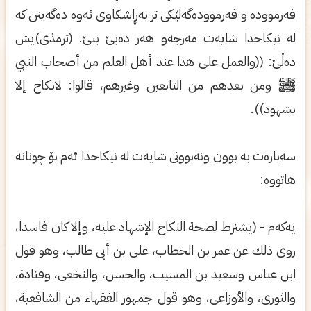
فه‌رمووده‌ ‌و فه‌رمووده‌گه‌لێكی تر به‌ڕاشكاوی ئه‌وه‌ ده‌گه‌ینن كه‌
له‌ نیكاحدا شایه‌ت مه‌رجه‌‌و هه‌ر ده‌بێ ببێ. (ترمذی)یش
ده‌ڵێ: ((والعمل علی‌ هذا عند أهل العلم من أصحاب النبي
ﷺ ومن بعدهم من التابعین وغیرهم، قالوا: لانكاح إلا
بشهود)).
سه‌باره‌ت به‌ بوون ونه‌بوونی‌ شایه‌ت له‌ نیكاحدا ئه‌م بۆ چونانه‌
هاتووه‌:
یه‌كه‌م - (یشترط لصحة النكاح الإشهاد علیه، وإلا كان فاسدا،
روی‌ ذلك عن عمر بن الخطاب، علی‌ بن أبی طالب، وهو قول
ابن عباس وسعید بن المسیب، والحسن، والنخعی‌، وقتادة،
والثوری‌، والأوزاعی، وهو قول جمهور الفقها‌ء من الشافعیة،