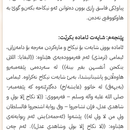
پیاوێكی فاسق ڕازی بوون ده‌توانن ئه‌و نیكاحه‌ بكه‌ن‌و گوێ به‌
هاوكووفیی نه‌ده‌ن.
پێنجه‌م: شایه‌ت ئاماده‌ بكرێت:
ئاماده‌ بوونی شایه‌ت بۆ نیكاح‌ و ماره‌كردن مه‌رجه‌ بۆ دامه‌زرانی،
ئیمامی (ترمذی) ئه‌م فه‌رمووده‌یه‌ی‌ هێناوه‌: ((البغایا: اللاتی
ینكحن أنفسهن بغیر بینة)) له‌ سه‌رده‌می پێغه‌مبه‌ر‌و
هاوه‌ڵان‌و پاشینانیشدا، به‌بێ شایه‌ت نیكاح نه‌كراوه‌. ئیمامی
(به‌یهه‌قی) له‌ خاتوو (عایشه‌/خ) ده‌گێڕێته‌وه‌ كه‌ پێغه‌مبه‌ر-
صلی‌ الله علیه وآله وسلم – فه‌رمووی: ((لا نكاح إلا بولي و
شاهدی عدل، فإن تشاجروا – وفی روایة اشتجروا فالسلطان
ولي من لا ولي له)) پێشه‌وا (ئه‌حمه‌د)یش ئه‌م ڕیوایه‌ته‌ی
هێناوه‌: ((لا نكاح إلا بولي وشاهدي عدل)). ئه‌م چه‌ن