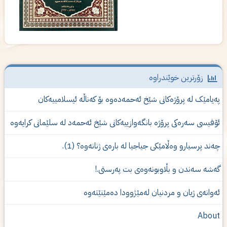
زۆرترین خوێندراوە
ەیامێک لە پرۆژەكانى شێخ ئەحمەدەوە بۆ کەناڵە ئیسلامییەکان
ۆفیسی سەرەکی پرۆژە بانگەوازییەکانی شێخ ئەحمەد لە سلێمانی کرایەوە
ەند پرسیارو وەڵامێكی جیاجیا لە بارەی ژنانەوە؟ (1).
ەشە سەندن و بڵاوبونەوەى بت پەرستى.!
ه‌وانه‌ی‌ ژیان و مردنیان له‌مێژوودا ده‌مێنێته‌وه‌
Abou