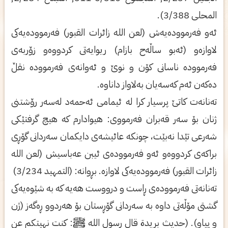
المحلى 3/388).
ئەو فەرموودەيەش (لعن الله زائرات القبور) فەرموودەيەكى
لاوازەو (ئەبو ساڵەح بازام) ريوايەتى كردووەو زۆربەى
فەرموودە ناسانى كۆن و نوێ و ئەوانەى فەرموودە نقڵ
دەكەن ئەم كەسەيان بەلاواز داناوە.
تەنانەت كاتێ پرسيار كرا لە ئيمامى ئەحمەد لەسەر رۆشتنى
ژنان بۆ سەر قەبران فەرمووى: هيوادارم كە هيچ گرفتێكى
شەرعى تێدا نەبێت، چونكه عائيشەى دايكمان سەردانى گۆڕى
براكەى كردووەو ئەو فەرموودەى ئيبن عەباسيش (لعن الله
زائرات القبور) فەرموودەيەكى لاوازە. بڕوانە: (التمهيد 3/234)
تەنانەتى فەرموودەى ڕاست و درووست هەيە كە بە شێوەيەكى
گشتى مۆڵەتى داوە بە سەردانى گۆڕستان بۆ هەردوو ڕەگەز (ژن
و پياو). (حديث بريدة قال رسول الله ﷺ: كنت نهيتكم عن