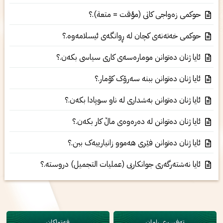
حوکمى زەواجی کاتی (مؤقت = متعة).؟
حوکمی خەتەنەی‌ کچان لە ڕوانگەی‌ ئیسلامەوە.؟
ئایا ژنان دەتوانن مومارەسەی کاری سیاسی بکەن.؟
ئایا ژنان دەتوانن ببنە سەرۆک کۆمار.؟
ئایا ژنان دەتوانن بەشداری لە ناو سوپادا بکەن.؟
ئایا ژنان دەتوانن لە دەرەوەی ماڵ کار بکەن.؟
ئایا ژنان دەتوانن فێری هەموو زانیارییەک ببن.؟
ئایا نەشتەرگەرى جوانکاریی (عملیات التجمیل) دروستە.؟
تەفسیری ڕامان
فەتواکان