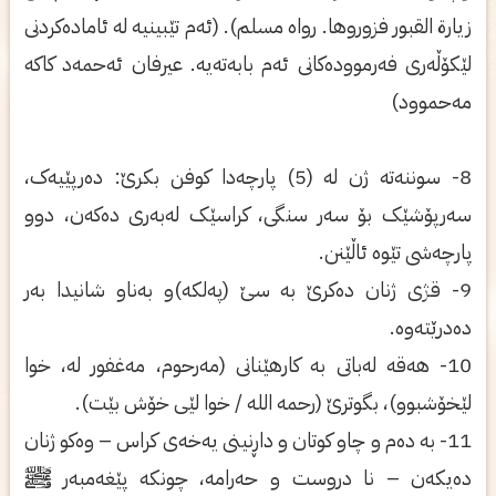
زيارة القبور فزوروها. رواه مسلم). (ئەم تێبينيه لە ئامادەكردنى
لێكۆڵەرى فەرموودەكانى ئەم بابەتەيە. عيرفان ئەحمەد كاكە
مەحموود)
8- سوننەتە ژن لە (5) پارچەدا کوفن بکرێ: دەرپێیەک،
سەرپۆشێک بۆ سەر سنگى، کراسێک لەبەرى دەکەن، دوو
پارچەشى تێوە ئاڵێنن.
9- قژى ژنان دەکرێ بە سێ (پەلکە)و بەناو شانیدا بەر
دەدرێتەوە.
10- هەقە لەباتى بە کارهێنانى (مەرحوم، مەغفور لە، خوا
لێخۆشبوو)، بگوترێ (رحمه الله / خوا لێى خۆش بێت).
11- بە دەم و چاو کوتان و داڕنینى یەخەى کراس – وەکو ژنان
دەیکەن – نا دروست و حەرامە، چونکە پێغەمبەر ﷺ