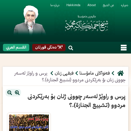
ربارە
عن الشیخ
About
Hakkimda
دربارە ما
دەنگی قورئان
القسم العربي
فەتواکانی مامۆستا
فیقهی ژنان
پرس و راوێژ لەسەر
چوونى ژنان بۆ بەرێکردنى مردوو (تشييع الجنازة).؟
پرس و راوێژ لەسەر چوونى ژنان بۆ بەرێکردنى
مردوو (تشييع الجنازة).؟