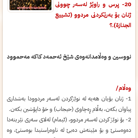
20- پرس و راوێژ لەسەر چوونى
ژنان بۆ بەرێکردنى مردوو (تشييع
الجنازة).؟
نووسین و وەڵامدانەوەی شێخ ئەحمەد کاکە مەحموود
وەڵام/
1- ژنان بۆیان هەیە لە نوێژکردن لەسەر مردوودا بەشدارى
پیاوان بکەن، بەڵام ڕەچاوى (حیجاب) و خۆ داپۆشین بکەن.
2- بۆ نوێژ کردن لەسەر مردوو، (ئیمام) لەلاى سەرى نێرینەدا
دەوەستێ و بۆ مێینەش دەبێ لە ناوەراستیدا بوەستێ، وە