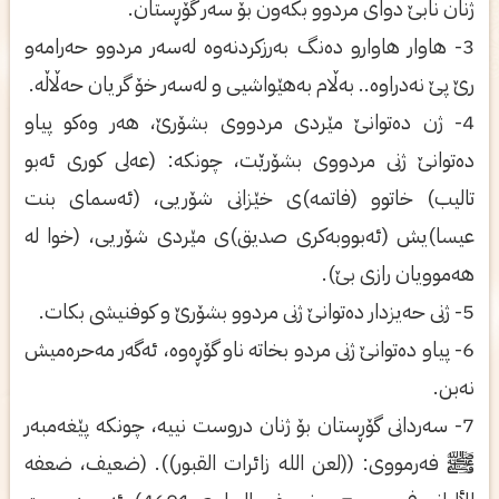
ژنان نابێ دواى مردوو بکەون بۆ سەر گۆڕستان.
3- هاوار هاوارو دەنگ بەرزکردنەوە لەسەر مردوو حەرامەو
رێ پێ نەدراوە.. بەڵام بەهێواشیى و لەسەر خۆ گریان حەڵاڵە.
4- ژن دەتوانێ مێردى مردووى بشۆرێ، هەر وەکو پیاو
دەتوانێ ژنى مردووى بشۆرێت، چونکە: (عەلى کورى ئەبو
تالیب) خاتوو (فاتمە)ى خێزانى شۆریى، (ئەسماى بنت
عیسا)یش (ئەبووبەکرى صدیق)ى مێردى شۆریى، (خوا لە
هەموویان رازى بێ).
5- ژنى حەیزدار دەتوانێ ژنى مردوو بشۆرێ و کوفنیشى بکات.
6- پیاو دەتوانێ ژنى مردو بخاتە ناو گۆڕەوە، ئەگەر مەحرەمیش
نەبن.
7- سەردانى گۆڕستان بۆ ژنان دروست نییە، چونکە پێغەمبەر
ﷺ فەرمووى: ((لعن الله زائرات القبور)). (ضعيف، ضعفه