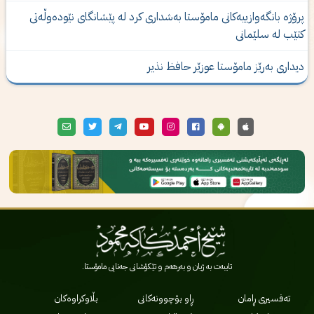
رۆژە بانگەوازییەکانی مامۆستا بەشدارى كرد لە پێشانگای نێودەوڵەتی
تێب لە سلێمانی
یداری‌ به‌رێز مامۆستا عوزێر حافظ نذیر
تایبەت بە ژیان و بەرهەم و تێکۆشانی جەنابی مامۆستا.
تەفسیری ڕامان
ڕاو بۆچوونەکانی
بڵاوکراوەکان