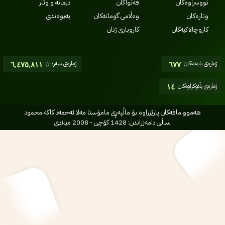
نووسراوەکان
فەتواکان
دیمانە و وتار
وتارەکان
وەڵامی گومانەکان
پەیوەندی
کاروچالاکیەکان
کاروباری ژنان
ژمارەی بابەتەکان:
ژمارەی سەردان:
٦,٤٧٥,٨١١
٦٧٧
ژمارەی بڵاوکراوەکان:
١٤
هه‌موو مافه‌کان پارێزراوه بۆ ماڵپه‌ڕی مامۆستا مه‌لا ئه‌حمه‌د کاکه محمود
ساڵی دامه‌زراندن: 1428 کۆچی - 2008 میلادی