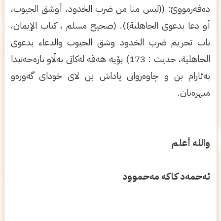
دەفەرمووێ: ((ليس منا من ضرب الخدود، أوشق الجيوب،
أو دعا بدعوى الجاهلية)). (صحيح مسلم ، كتاب الإيمان،
باب تحريم ضرب الخدود وشق الجيوب والدعاء بدعوى
الجاهلية، حديث : ‏173) بۆیە هەقە لەکاتى بەڵاو نارەحەتیدا
بەئارام بن و چاوەروانى پاداش بن لاى خوداى گەورەو
میهرەبان.
والله أعلم
ئەحمەد كاكە مەحموود