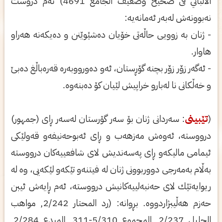
الألباني فى صحيح وضعيف الجامع 4691) ئەم دروست
نەبوونەش لەبەر ئەمانەیە:
- ژنان بە زوویى حاڵەتى خۆیان دەشێوێنن و دەیکەنە هەراو
هاوار.
- ئەگەر زۆر زۆر بچنە گۆڕستان، ئەو دەورووبەرە قەرەباڵغ دەبێ
و خەڵکانى نا لەبارو خراپیش لێیان کۆ دەبنەوە.
(
تێبينى
: سەردانى ژنان بۆ سەر گۆرستان لەسەر ڕاى (جمهور)
درووسته، ئەوەش مەزهەب و ڕاى ئەبوحەنيفەو قەولێكى
ئيمامى ماليكەو ڕاى پەسەنديش لاى شافعييەكان درووستە
بەڵام بەمەرجى دووربوونى ژنان لە فيتنەو تێكەو لێكەيى، وە لە
ريوايەتێك لاى حەنبەلييەكانيش درووستە، ئەم ڕايەش ئيبن
حەزم هەڵيبژاردووە. بڕوانە: (رد المحتار 2/242, مواهب
الجليل 2/237, المجموع 5/310-311, المبدع 2/284,