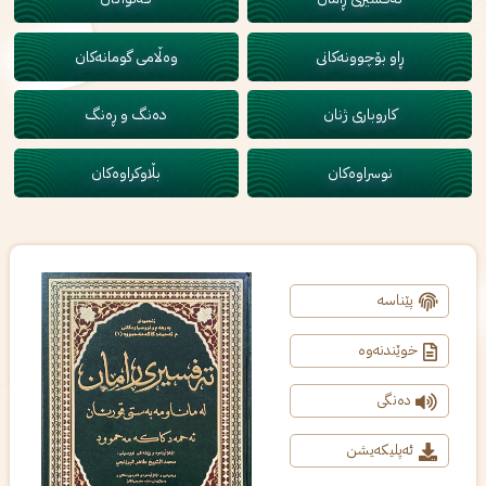
ڕاو بۆچوونەکانی
وەڵامی گومانەکان
کاروباری ژنان
دەنگ و ڕەنگ
نوسراوەکان
بڵاوکراوەکان
پێناسە
خوێندنەوە
دەنگی
ئەپلیکەیشن