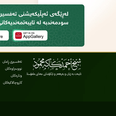
تەفسیری ڕامان
نووسراوەکان
تایبەت بە ژیان و بەرهەم و تێکۆشانی جەنابی مامۆستا.
وتارەکان
کاروچالاکیەکان