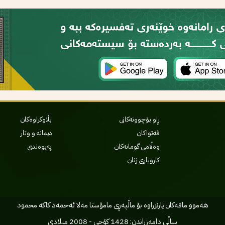
ڕاو بۆچوونەکانی
بڵاوکراوەکان
فەتواکان
دیمانە و وتار
وەڵامی گومانەکان
پەیوەندی
کاروباری ژنان
هه‌موو مافه‌کان پارێزراوه بۆ ماڵپه‌ڕی مامۆستا مه‌لا ئه‌حمه‌د کاکه محمود
ساڵی دامه‌زراندن: 1428 کۆچی - 2008 میلادی