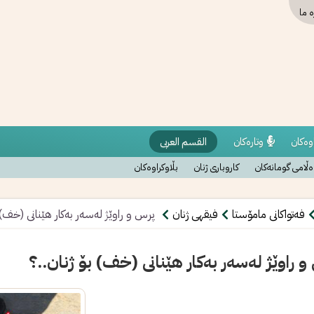
ە ما
وەکان
وتارەکان
القسم العربی
ڵامی گومانەکان
کاروباری ژنان
بڵاوکراوەکان
فەتواکانی مامۆستا
فیقهی ژنان
پرس و راوێژ له‌سه‌ر به‌كار هێنانی (خف) 
 راوێژ له‌سه‌ر به‌كار هێنانی (خف) بۆ ژنان..؟