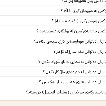
ا دەنگى ژنان عەورەتە یان نا.؟
مى بە شوودانى کیژى ناباڵغ.؟
مى زەواجی کاتی (مؤقت = متعة).؟
می خەتەنەی‌ کچان لە ڕوانگەی‌ ئیسلامەوە.؟
ا ژنان دەتوانن مومارەسەی کاری سیاسی بکەن.؟
ا ژنان دەتوانن ببنە سەرۆک کۆمار.؟
ا ژنان دەتوانن بەشداری لە ناو سوپادا بکەن.؟
ا ژنان دەتوانن لە دەرەوەی ماڵ کار بکەن.؟
ا ژنان دەتوانن فێری هەموو زانیارییەک ببن.؟
ا نەشتەرگەرى جوانکاریی (عملیات التجمیل) دروستە.؟