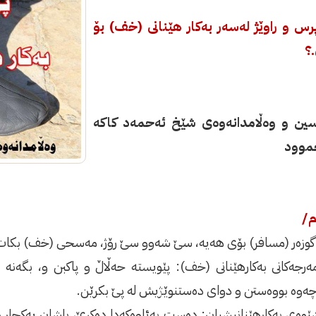
پرس و راوێژ لەسەر بەکار هێنانی (خف) بۆ
.؟
ین و وەڵامدانەوەی شێخ ئەحمەد کاکە
موود
م/
مەرجەکانى بەکارهێنانى (خف): پێویستە حەڵاڵ و پاکبن و، بگەن
چەوە بووەستن و دواى دەستنوێژیش لە پێ بکرێن.
شێوەى بەکارهێنانیشیان: دەست بەئاوەکەدا دەکرێ، پاشان یەکجا