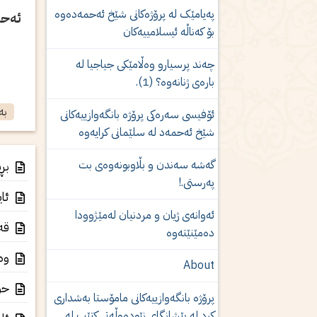
پەیامێک لە پرۆژەكانى شێخ ئەحمەدەوە
ئەحم
بۆ کەناڵە ئیسلامییەکان
چەند پرسیارو وەڵامێكی جیاجیا لە
بارەی ژنانەوە؟ (1).
بە
ئۆفیسی سەرەکی پرۆژە بانگەوازییەکانی
شێخ ئەحمەد لە سلێمانی کرایەوە
گەشە سەندن و بڵاوبونەوەى بت
بڕی
پەرستى.!
ئای
ئه‌وانه‌ی‌ ژیان و مردنیان له‌مێژوودا
قەد
ده‌مێنێته‌وه‌
وەڵ
About
حوک
پرۆژە بانگەوازییەکانی مامۆستا بەشدارى
كرد لە پێشانگای نێودەوڵەتی کتێب لە