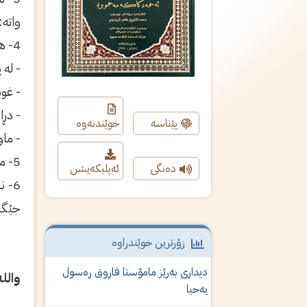
واتە:
4- هەرکات یەکێ لەم چوار شتەى لێ پەیدابوو، ئیتر کاریان پێناکرێ:
- لە 
- غو
- دڕا
پێناسە
خوێندنەوە
- ماو
5- مەسح کردن بە سەر گوێرەویدا، ئەگەر هاوینیش بێت دروستە، چونکە گشتێتیى فەرموودەکان، وا دەگەیەنێت.
دەنگی
ئەپلیکەیشن
6- 
جێگە
زۆرترین خوێندراوە
دیداری‌ به‌رێز مامۆستا فاروق ره‌سول
والل
یه‌حیا