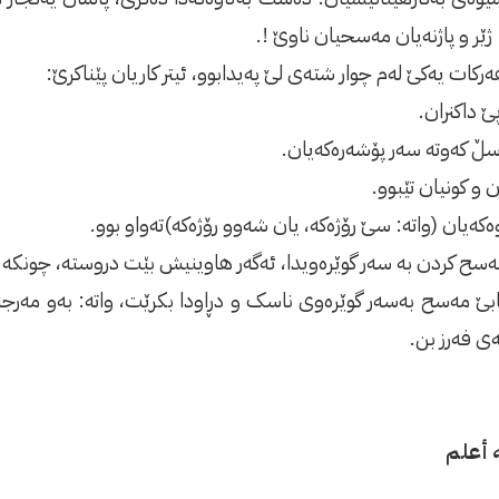
 ژێر و پاژنەیان مەسحیان ناوێ !.
پێ داکنران.
سڵ کەوتە سەر پۆشەرەکەیان.
ن و کونیان تێبوو.
ەکەیان (واتە: سێ رۆژەکە، یان شەوو رۆژەکە)تەواو بوو.
نابێ مەسح بەسەر گوێرەوى ناسک و دڕاودا بکرێت، واتە: بەو مەر
ى فەرز بن.
ه أعلم