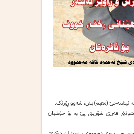
ە شوێنى فەرزى شۆرینى پێ و، بۆ خۆشیان
ر مەسحى دیوى دەرەوەی سەرپێیان دەکرێ،