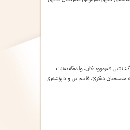
جە مەسحیان دەکرێ، قاییم بن و داپۆشەرى