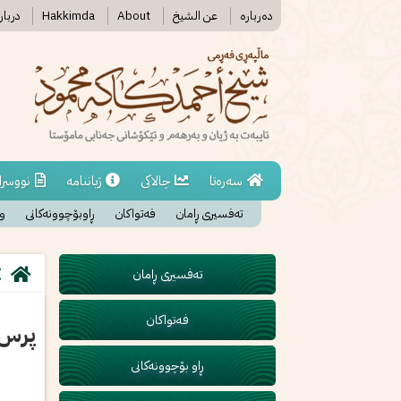
دەربارە
عن الشیخ
About
Hakkimda
دربار
سەرەتا
چالاکی
ژیاننامە
نووسرا
تەفسیری ڕامان
فەتواکان
ڕاوبۆچوونەکانی
وە
تەفسیری ڕامان
فەتواکان
پرس و
ڕاو بۆچوونەکانی