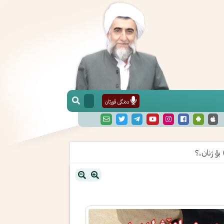
دەنگی قورئان
بۆ ژنان..؟