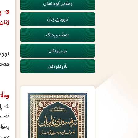
وەڵامی گومانەکان
3- 
کاروباری ژنان
ژنان
دەنگ و ڕەنگ
نوسراوەکان
نووس
مەح
بڵاوکراوەکان
وەڵا
1- ڕاگوزەر (مسافر) بۆى هەیە، سێ شەوو سێ رۆژ، مەسحى (خف) بکات، نیشتەجێ (مقیم)یش، شەوو ڕۆژێک.
2- 
بەقا
3- 