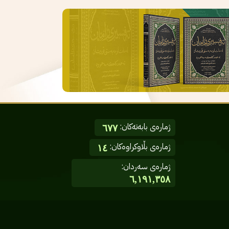
ژمارەی بابەتەکان:
٦٧٧
ژمارەی بڵاوکراوەکان:
١٤
ژمارەی سەردان:
٦,١٩١,٣٥٨