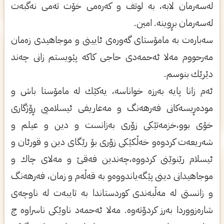
له‌سه‌رمان لابه‌، به‌ لوتف و كه‌ره‌می‌ خۆت ته‌می‌ نه‌گبه‌ت
له‌سه‌رمان بڕوینه‌. امین.
سه‌باره‌ت به‌ مامۆستای‌ گه‌وره‌ی‌ ئایینی‌ و موجاهیدی‌ زه‌مان
مه‌رحووم مه‌لا ئه‌حمه‌دی‌ حاجی‌ كاكه‌ پێویستم زانی‌ چه‌ند
دێرێك بنوسم.
ئه‌م زانا پایه‌ به‌رزه‌ خواناسه‌، یه‌كێك له‌ مامۆستا باش و
موده‌ڕیسه‌كانی‌ فه‌رهه‌نگ و مه‌عاریفی‌ ئیسلامیی‌ ڕۆژگاری‌
خۆی‌ بوو،خزمه‌تێكی‌ زۆری‌ به‌زانست و دین و عیلم و
شه‌ریعه‌ت كردوه‌و خه‌ڵكێكی‌ زۆری‌ بۆ رێگای‌ دین و قورئان و
ئیسلام رێنوێنی‌ كردووه‌،چه‌ندین فه‌قێ‌ و مه‌لای‌ چاك و
موجاهیدانی‌ دینی‌ پێگه‌یاندووه‌و به‌ قه‌ڵه‌م و زمان، فه‌رهه‌نگ
و زانستی‌ له‌ مه‌ڵبه‌ندی‌ كوردستاندا به‌ تایبه‌ت له‌ ناوچه‌ی‌
شاره‌زووردا به‌رز كردۆته‌وه‌. مه‌لا ئه‌حمه‌د ناوێكی‌ ناسراوه‌ چ