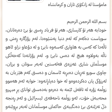
مامۆستا له‌ زانكۆی تاران و كرمانشاه
بسم الله‌ الرحمن الرحیم
خودایه‌ هه‌ر تۆ كارسازی‌، هه‌ر تۆ فریاد ڕه‌سی‌ بۆ بێ‌ ده‌ره‌تانان،
سوپاست ده‌كه‌م كه‌ له‌م دنیا په‌شێوه‌دا، له‌م رۆژگاره‌ ڕه‌ش و
تاڵه‌دا كه‌ كه‌س به‌ هاواری‌ كه‌سه‌وه‌ نایێ‌ و له‌ دۆعاو نزاو ئاهو
ناڵه‌ به‌ولاوه‌ هیچ له‌ ده‌س نایێ‌ و، له‌م رۆژانه‌دا كه‌خه‌ڵكی‌
موسڵمانی‌ شاری‌ غه‌ززه‌ی‌ فه‌له‌ستین له‌به‌ر سوتان و برژان،
چاوی‌ سورو ته‌ڕیان ده‌بڕیه‌ ئاسمان و ده‌ستی‌ كه‌م هێزیان به‌
له‌رزۆكی‌ پان ده‌كرده‌وه‌و له‌ خوا ده‌پاڕانه‌وه‌: خوایه‌ ئه‌م هه‌موو
زوڵمه‌ زۆره‌ له‌ تاقه‌تی‌ ئێمه‌ به‌ ده‌ره‌و به‌ده‌ستی‌ توانای‌ پڕ میهرو
محه‌ببه‌تی‌ خۆت، ئه‌و زوڵمه‌ ناحه‌قه‌ی‌ ئیسرائیل و ئه‌م ڕه‌نجه‌
دڵ ته‌زێنه‌ی‌ بێ‌ ده‌نگییه‌ی‌ حاكمانی‌ موسڵمانان له‌به‌ر بڕوێنه‌و