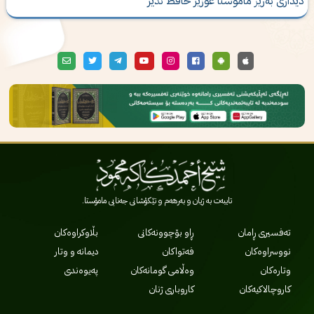
یداری‌ به‌رێز مامۆستا عوزێر حافظ نذیر
تایبەت بە ژیان و بەرهەم و تێکۆشانی جەنابی مامۆستا.
تەفسیری ڕامان
ڕاو بۆچوونەکانی
بڵاوکراوەکان
نووسراوەکان
فەتواکان
دیمانە و وتار
وتارەکان
وەڵامی گومانەکان
پەیوەندی
کاروچالاکیەکان
کاروباری ژنان