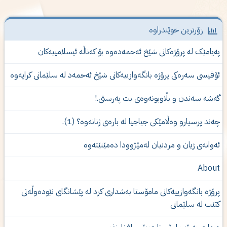
زۆرترین خوێندراوە
ەیامێک لە پرۆژەكانى شێخ ئەحمەدەوە بۆ کەناڵە ئیسلامییەکان
ۆفیسی سەرەکی پرۆژە بانگەوازییەکانی شێخ ئەحمەد لە سلێمانی کرایەوە
ەشە سەندن و بڵاوبونەوەى بت پەرستى.!
ەند پرسیارو وەڵامێكی جیاجیا لە بارەی ژنانەوە؟ (1).
ه‌وانه‌ی‌ ژیان و مردنیان له‌مێژوودا ده‌مێنێته‌وه‌
Abou
رۆژە بانگەوازییەکانی مامۆستا بەشدارى كرد لە پێشانگای نێودەوڵەتی
تێب لە سلێمانی