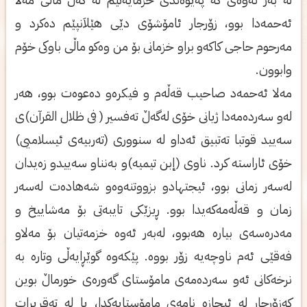
ئه‌حمه‌دا بوو، زۆرجار ئامۆشۆی‌ دێی‌ هێلاَنپێم ده‌كرد و
مه‌رحوم حاجی‌ كاكه‌و براو خزمانی‌ بۆ من وه‌كو ماڵی‌ باوكی‌ خۆم
وابوون.
مه‌لا ئه‌حمه‌د صاحیب قه‌ڵه‌م و فیكره‌و ده‌عوه‌ت بوو، هه‌ر
له‌و سه‌رده‌مه‌دا ژیانی‌ خۆی‌ له‌گه‌ڵ ته‌فسیر ( فی‌ ظلال القرآن)ی‌
سه‌یید قوتبا ته‌تبیق ئه‌داو له‌ سنووری‌ (ته‌ربیه‌ی‌ ئیسلامیی‌)
خۆی ئاراسته‌ كرد. ناوی‌ (إبن تیمیه‌)و به‌نناو سه‌ییدو زه‌یدان
له‌سه‌ر زمانی‌ بوو، ئیجتهادو بزووتنه‌وه‌و شه‌هاده‌ت له‌سه‌ر
زمان و قه‌ڵه‌مه‌كه‌یدا بوو. ڕیزێكی‌ تایبه‌تی‌ بۆ مه‌شاییخ و
مه‌دره‌سه‌ی‌ بیاره‌ هه‌بوو، له‌به‌ر ئه‌وه‌ خزمه‌تیان بۆ مه‌لاو
فه‌قێی ئه‌م ناوچه‌یه‌ زۆر بووه‌. پێكه‌وه‌ گوێڕایه‌ڵی‌ وتاره‌ به‌
نرخه‌كانی‌ ئه‌و سه‌رده‌مه‌ی‌ مامۆستای‌ گه‌وره‌ی‌ خورماڵ بوین
كه‌زۆرجار له‌ ئیجازه‌ نامه‌ی‌ مامۆستایه‌كدا، یا له‌ ته‌قریرات