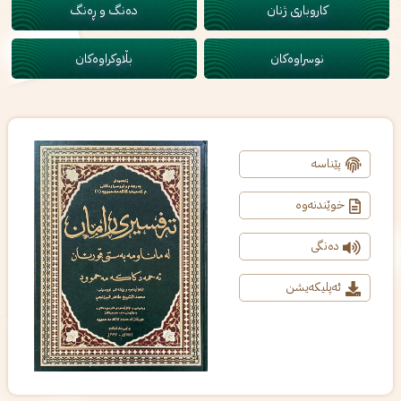
کاروباری ژنان
دەنگ و ڕەنگ
نوسراوەکان
بڵاوکراوەکان
پێناسە
خوێندنەوە
دەنگی
ئەپلیکەیشن