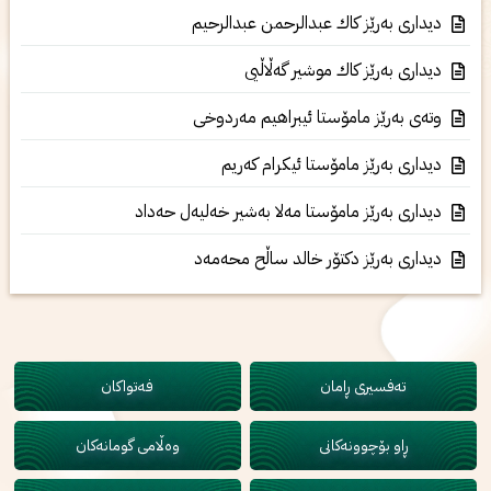
دیداری به‌رێز كاك عبدالرحمن عبدالرحیم
دیداری به‌رێز كاك موشیر گه‌ڵاڵیی
وته‌ی‌ به‌رێز مامۆستا ئیبراهیم مه‌ردوخی‌
دیداری به‌رێز مامۆستا ئیكرام كه‌ریم
دیداری‌ به‌رێز مامۆستا مه‌لا به‌شیر خه‌لیه‌ل حه‌داد
دیداری‌ به‌رێز دكتۆر خالد ساڵح محه‌مه‌د
تەفسیری ڕامان
فەتواکان
ڕاو بۆچوونەکانی
وەڵامی گومانەکان