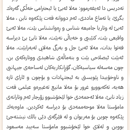
ته‌دریس دا ئه‌یفه‌رموو: مه‌لا ئه‌بێ‌ یا ئیحترامی‌ خه‌ڵكی‌ گه‌ره‌ك
بگرێ‌، یا ته‌ماع ماددی‌، ئه‌م دووانه‌ قه‌ت پێكه‌وه‌ نابن ، مه‌لا
ئه‌بێ‌ له‌ وتاریا جامیعه‌ شناس و ڕه‌وانشناس بێت، مه‌لا ئه‌بێ‌
واقیعی‌ بێت، كتێبیی‌ و خه‌یاڵی‌ نه‌بێت، مه‌لا نابێ‌ بێ‌ دیراسه‌
فه‌توا بدات، مه‌لا ئه‌بێ‌ جل و به‌رگی‌ مه‌لایی‌ له‌به‌رابێت، مه‌لا
ئه‌بێت ئیصلاحی‌ بێت و بنه‌ماڵه‌ی‌ شاهیدی‌ ووتاره‌كه‌ی‌ بن،
چون مه‌سه‌له‌ سیاسیه‌كان، گۆڕانكاریه‌كان له‌ساحه‌ی‌ جیهانیی‌
و ناوخۆییدا پێویستی‌ به‌ ئیجتهادات و بۆچون و ئارای‌ تازه‌
هه‌یه‌، ته‌كه‌بوورو غرور بۆ مه‌لا مانیع ته‌غییره‌و عیلمی‌ قه‌ت
زیاد نابێ‌، مه‌لا ئه‌حمه‌دی‌ خوا لێخۆشبوو زۆرجار ئه‌م وتارانه‌ی‌
مامۆستا مه‌لا موحه‌ممه‌دی‌ بۆ دیراسه‌ ئه‌كردین. ماوه‌یه‌ك
پێكه‌وه‌ چوین بۆ مه‌ریوان و له‌ فێرگه‌ی‌ دێی‌ بالك نیشته‌جێ‌
بووین و له‌لای‌ خوا لێخۆشبوو مامۆستا سه‌یید مه‌سعود