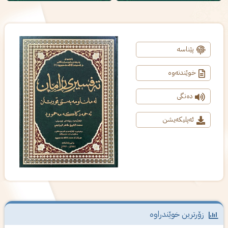
پێناسە
خوێندنەوە
دەنگی
ئەپلیکەیشن
زۆرترین خوێندراوە