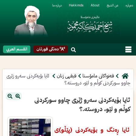
ربارە
عن الشیخ
About
Hakkimda
دربارە ما
دەنگی قورئان
القسم العربي
فەتواکانی مامۆستا
فیقهی ژنان
ئایا بۆیەکردنی سەرو ژێری
چاوو سورکردنی کوڵم و لێو، دروستە.؟
ئایا بۆیەکردنی سەرو ژێری چاوو سورکردنی
کوڵم و لێو، دروستە.؟
ئایا ڕەنگ و بۆیەکردنی (پێڵو)ی