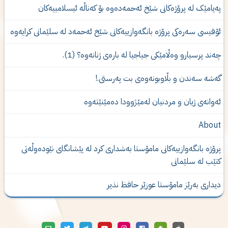
ەیامێک لە پرۆژەكانى شێخ ئەحمەدەوە بۆ کەناڵە ئیسلامییەکان
ۆفیسی سەرەکی پرۆژە بانگەوازییەکانی شێخ ئەحمەد لە سلێمانی کرایەوە
ەند پرسیارو وەڵامێكی جیاجیا لە بارەی ژنانەوە؟ (1).
ەشە سەندن و بڵاوبونەوەى بت پەرستى.!
ه‌وانه‌ی‌ ژیان و مردنیان له‌مێژوودا ده‌مێنێته‌وه‌
Abou
رۆژە بانگەوازییەکانی مامۆستا بەشدارى كرد لە پێشانگای نێودەوڵەتی
تێب لە سلێمانی
یداری‌ به‌رێز مامۆستا عوزێر حافظ نذیر