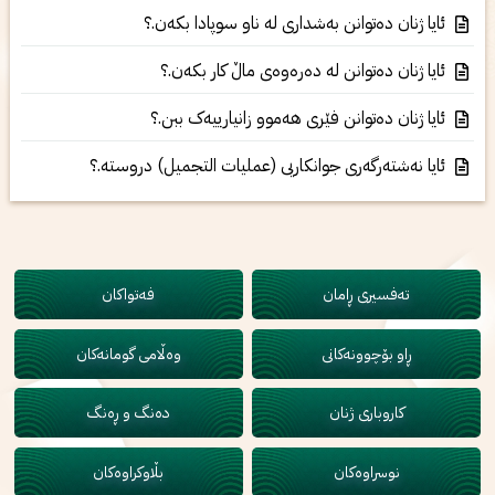
ئایا ژنان دەتوانن بەشداری لە ناو سوپادا بکەن.؟
ئایا ژنان دەتوانن لە دەرەوەی ماڵ کار بکەن.؟
ئایا ژنان دەتوانن فێری هەموو زانیارییەک ببن.؟
ئایا نەشتەرگەرى جوانکاریی (عملیات التجمیل) دروستە.؟
تەفسیری ڕامان
فەتواکان
ڕاو بۆچوونەکانی
وەڵامی گومانەکان
کاروباری ژنان
دەنگ و ڕەنگ
نوسراوەکان
بڵاوکراوەکان