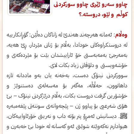
چاوو سەرو ژێری چاوو سورکردنی
کوڵم و لێو، دروستە.؟
وەڵام
: ئەمانە هەرچەند هەندێ لە زاناکان دەڵێن: گۆڕانکارییە
لە دروستکراوەکانی خودادا، بەڵام بۆ ژنانی مێردار، ڕێ هەیە،
بەمەرجێ بەمەبەستی خۆ ئاراییشدان بێت بۆ مێردەکەی و
خۆشەویستی و دلۆڤانی زیاد بکات لای.
سوورکردنی نینۆکی دەست، بەخەنە یان بەو ماددانە تازە
داهاتوون، حەڵاڵە، مەگەر بۆ مەسەلەی دەستنوێژ و
خۆشۆرین گرفت دروست بکات، بەڵام درێژکردنی نینۆک – بێ
هۆی شەرعیی بۆ پیاوو ژن – پێچەوانەی سوننەتی پێغەمبەرە
ﷺ. دیسانیش ئەمڕۆ پتر بۆتە داب و نەریتی خۆرئاواییەکان،
هیوادارم نەکەوێتە شوێنی ئەو کەسانە لە خودا بێ خەبەرن و