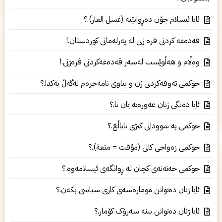
ئایا ئیسلام چۆن دەڕوانێتە (غسل العار).؟
قەدەغە کردنى فرە ژنی لە پەرلەمانى کوردستان.!
وەڵام و هەڵوێست لەسەر قەدەغەکردنى فرەژنی.!
حوکمى تەوقەکردنی‌ ژن و پیاوی‌ نامەحرەم لەگەڵ یەکدا.؟
ئایا دەنگى ژنان عەورەتە یان نا.؟
حوکمى بە شوودانى کیژى ناباڵغ.؟
حوکمى زەواجی کاتی (مؤقت = متعة).؟
حوکمی خەتەنەی‌ کچان لە ڕوانگەی‌ ئیسلامەوە.؟
ئایا ژنان دەتوانن مومارەسەی کاری سیاسی بکەن.؟
ئایا ژنان دەتوانن ببنە سەرۆک کۆمار.؟