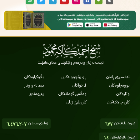
تایبەت بە ژیان و بەرهەم و تێکۆشانی جەنابی مامۆستا.
تەفسیری ڕامان
ڕاو بۆچوونەکانی
بڵاوکراوەکان
نووسراوەکان
فەتواکان
دیمانە و وتار
وتارەکان
وەڵامی گومانەکان
پەیوەندی
کاروچالاکیەکان
کاروباری ژنان
ژمارەی بابەتەکان:
ژمارەی سەردان:
٦,٤٧٦,٢٠٧
٦٧٧
ژمارەی بڵاوکراوەکان:
١٤