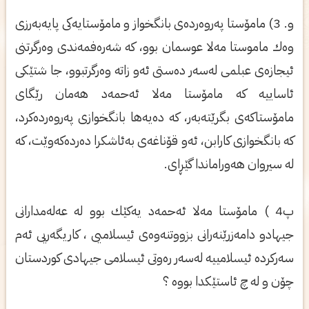
و. 3) مامۆستا په‌روه‌رده‌ی‌ بانگخواز و مامۆستایه‌كی‌ پایه‌به‌رزی‌
وه‌ك ماموستا مه‌لا عوسمان بوو، كه‌ شه‌ره‌فمه‌ندی‌ وه‌رگرتنی‌
ئیجازه‌ی‌ عبلمی‌ له‌سه‌ر ده‌ستی‌ ئه‌و زاته‌ وه‌رگرتبوو، جا شتێكی‌
ئاساییه‌ كه‌ مامۆستا مه‌لا ئه‌حمه‌د هه‌مان رێگای‌
مامۆستاكه‌ی‌ بگرێته‌به‌ر، كه‌ ده‌یه‌ها بانگخوازی‌ په‌روه‌رده‌كرد،
كه‌ بانگخوازی‌ كارابن، ئه‌و قۆناغه‌ی‌ به‌ئاشكرا ده‌رده‌كه‌وێت، كه‌
له‌ سیروان هه‌وراماندا گێڕای‌.
پ4 ) مامۆستا مه‌لا ئه‌حمه‌د یه‌كێك بوو له‌ عه‌له‌مدارانی
جیهادو دامه‌زرێنه‌رانی بزووتنه‌وه‌ی ئیسلامیی ، كاریگه‌ریی ئه‌م
سه‌ركرده‌ ئیسلامییه‌ له‌سه‌ر ره‌وتی ئیسلامی جیهادی كوردستان
چۆن و له‌ چ ئاستێكدا بووه‌ ؟