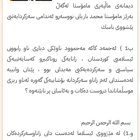
دیمانه‌ی ماڵپه‌ری مامۆستا له‌گه‌ڵ
به‌رێز مامۆستا محمد بازیانی نووسه‌رو ئه‌ندامی سه‌ركردایه‌تیی
پێشووی باسك
پ1 ) ئه‌حمه‌د كاكه‌ مه‌حموود ناوێكی دیاری ناو رابوونی
ئیسلامیی كوردستان ، زانایه‌كی روناكبیرو كه‌سایه‌تییه‌كی
سیاسیی و سه‌ركرده‌یه‌كیی مه‌یدانی بوو ، پێتان وانییه‌
له‌ده‌ستدانی ئه‌م زاناو سه‌ركردانه‌ بۆشاییه‌كی گه‌وره‌ له‌ناو ریزی
موسڵماناندا دروست ده‌كات و به‌ئاسانی پر نابێته‌وه‌ ؟
بسم الله الرحمن الرحیم
و.1) له‌ مێژووی‌ ئیسلاما له‌ده‌ست دانی‌ زاناوسه‌ركرده‌كان