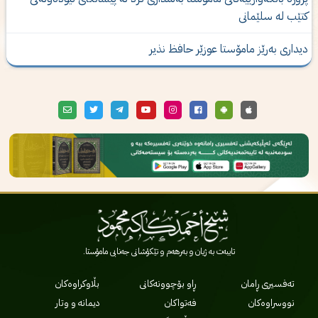
تێب لە سلێمانی
یداری‌ به‌رێز مامۆستا عوزێر حافظ نذیر
تایبەت بە ژیان و بەرهەم و تێکۆشانی جەنابی مامۆستا.
تەفسیری ڕامان
ڕاو بۆچوونەکانی
بڵاوکراوەکان
نووسراوەکان
فەتواکان
دیمانە و وتار