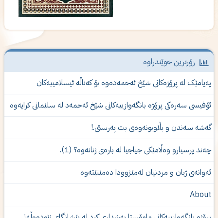
زۆرترین خوێندراوە
ەیامێک لە پرۆژەكانى شێخ ئەحمەدەوە بۆ کەناڵە ئیسلامییەکان
ۆفیسی سەرەکی پرۆژە بانگەوازییەکانی شێخ ئەحمەد لە سلێمانی کرایەوە
ەشە سەندن و بڵاوبونەوەى بت پەرستى.!
ەند پرسیارو وەڵامێكی جیاجیا لە بارەی ژنانەوە؟ (1).
ه‌وانه‌ی‌ ژیان و مردنیان له‌مێژوودا ده‌مێنێته‌وه‌
Abou
رۆژە بانگەوازییەکانی مامۆستا بەشدارى كرد لە پێشانگای نێودەوڵەتی