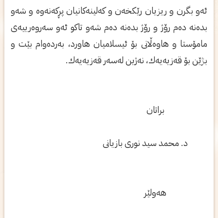
ئه‌و بگرن و ریزیان رێكخه‌ن و كه‌لینه‌كانیان پڕكه‌نه‌وه‌ و شه‌و
بده‌نه‌ ده‌م رۆژ و رۆژ بده‌نه‌ ده‌م شه‌و تاكو ئه‌و سه‌روه‌رییه‌ی‌
مامۆستا و هاوه‌ڵانی‌ بۆ ئیسلامیان هاورد، به‌رده‌وام بێت و
بژێن بۆ قه‌زیه‌یه‌ك، نه‌ژین له‌سه‌ر قه‌زیه‌یه‌ك.
براتان
د. محمد سید نوری‌ بازیانی‌
هه‌ولێر