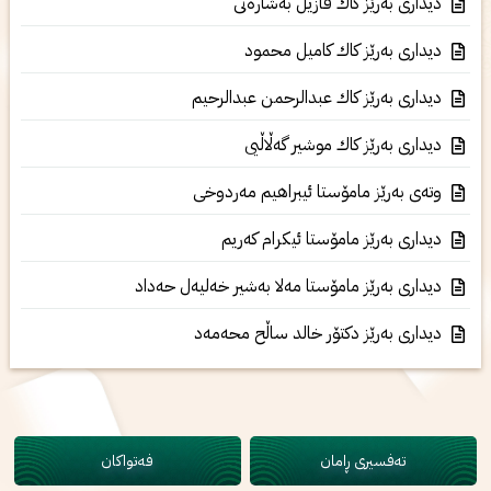
دیداری به‌رێز كاك فازیل به‌شاره‌تی
دیداری به‌رێز كاك كامیل محمود
دیداری به‌رێز كاك عبدالرحمن عبدالرحیم
دیداری به‌رێز كاك موشیر گه‌ڵاڵیی
وته‌ی‌ به‌رێز مامۆستا ئیبراهیم مه‌ردوخی‌
دیداری به‌رێز مامۆستا ئیكرام كه‌ریم
دیداری‌ به‌رێز مامۆستا مه‌لا به‌شیر خه‌لیه‌ل حه‌داد
دیداری‌ به‌رێز دكتۆر خالد ساڵح محه‌مه‌د
تەفسیری ڕامان
فەتواکان