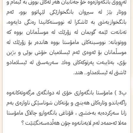
له‌ڕووی‌ بانگه‌وازه‌وه‌ خۆ جه‌نابیان هه‌ر له‌كاتی‌ بوونی‌ به‌ ئیمام و
ووتار بێژ له‌ سیروان بانگخوازێكی‌ لێهاتوو بوو، ئه‌م
بانگخوازیه‌شی‌ به‌ ئاشكرا له‌ نووسنه‌كانیدا ره‌نگی‌ دایه‌وه‌،
ته‌نانه‌ت ئێمه‌ گویمان له‌ زۆرێك له‌ موسڵمانان بووه‌ كه‌
ووتویانه‌: نووسینه‌كانی‌ مامۆستا بووه‌ هانده‌ر بۆ زۆرێك له‌
موسڵمانان بۆ ئه‌وه‌ی‌ ئه‌م ئیسلامیان خۆش بوێی‌ و بژین
بۆی‌، به‌تایبه‌ت په‌رتوكه‌كانی‌ وه‌ك سه‌ربه‌ستی‌ له‌ ئیسلامادو
ئاشتی‌ له‌ ئیسلامداو.. هتد.
پ3 ) مامۆستا بانگه‌وازی خۆی له‌ دوانگه‌ی مزگه‌وته‌كانه‌وه‌
راگه‌یاندو وتاره‌كانی هه‌ینیی و بۆنه‌كان شوناسێكی ناوازه‌ی به‌م
زانا سه‌ركرده‌یه‌ به‌خشیی ، قۆناغی بانگه‌وازو چالاكی مامۆستا
مه‌لا ئه‌حمه‌د له‌م لایه‌نانه‌وه‌ چۆن هه‌ڵده‌سه‌نگێنێت ؟