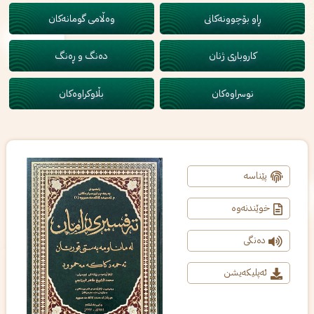
ڕاو بۆچوونەکانی
وەڵامی گومانەکان
کاروباری ژنان
دەنگ و ڕەنگ
نوسراوەکان
بڵاوکراوەکان
پێناسە
خوێندنەوە
دەنگی
ئەپلیکەیشن