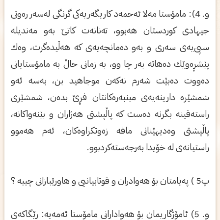
و. 4): مامۆستا مه‌لا ئه‌حمه‌د كاریگه‌ریه‌كی‌ گرنگی‌ له‌سه‌ر ره‌وتی‌
جیهادی كوردستان هه‌بوو، ته‌نانه‌ت كاتێ‌ به‌و مه‌ندیله‌
سپی‌یه‌ی‌ سه‌ری‌ و به‌و ده‌مانچه‌یه‌ی‌ كه‌ هه‌ڵیده‌گرت، وه‌ك
پێشڕه‌وێك ده‌هاته‌ به‌ر چا وو، به‌ زمانی‌ حاڵ‌ به‌ مامۆستایانی‌
ده‌ووت ده‌بێت شه‌رم نه‌كه‌ن موجاهید بن، به‌سه‌ ئه‌و
شمشێره‌ دارینه‌یه‌ی‌ مینبه‌ره‌كانتان فڕێ‌ بده‌ن، شمشێری‌
راسته‌قینه‌ بگرنه‌ ده‌ست كه‌ پاڵپشتی‌ هه‌ژاران و بێنه‌واكانه‌،
پاڵپشتی‌ وه‌دیهێنانی‌ مافه‌ زه‌وتكراوه‌كان، ئه‌م هه‌موو
راستیانه‌ی‌ له‌ خۆیدا به‌رجه‌سته‌كردبوو.
پ5 ) په‌یامتان بۆ هه‌وادران و قوتابیانیی و هاورێبازانی چییه‌ ؟
و. 5) ئامۆژگاریمان بۆ هه‌وادارانی‌ مامۆستا ئه‌مه‌یه‌: رێگاكه‌ی‌