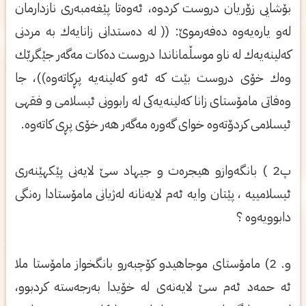
بۆشایی زۆریان دروست كردوه‌، ئه‌وه‌تا پێغه‌مبه‌ری‌ نازدارمان
له‌و یاره‌یه‌وه‌ ده‌فه‌رموێ‌: (( له‌ ده‌ستدانی‌ زانایه‌ك به‌ مردنی‌
كه‌لینه‌یه‌ك له‌ ناو موسڵماناندا دروست ده‌كات مه‌گه‌ر جێگرێك
وه‌ك خۆی‌ دروست بێت كه‌ ئه‌و كه‌لینه‌یه‌ پڕكاته‌وه‌))، جا
وه‌فاتی‌ مامۆستای‌ زانا كه‌لینه‌یه‌كی‌ له‌ رابوونی‌ ئیسلامی‌ و فقهی‌
ئیسلامی‌ كردۆته‌وه‌ خوای‌ گه‌وره‌ مه‌گه‌ر هه‌ر خۆی‌ پڕی‌ كاته‌وه‌.
پ2 ) بانگه‌وازو هیجره‌ت و جیهاد سێ لایه‌نی پێكهێنه‌ری
ئیسلامییه‌ ، پێتان وایه‌ ئه‌م لایه‌نانه‌ له‌ژیانی مامۆستادا ره‌نگی
دابوویه‌وه‌ ؟
و. 2) مامۆستای‌ موجاهیدو كۆچبه‌رو بانگخواز مامۆستا ملا
ئه حمه‌د ئه‌م سێ‌ لایه‌نه‌ی‌ له‌ خۆیدا به‌رجه‌سته‌ كردبوو،