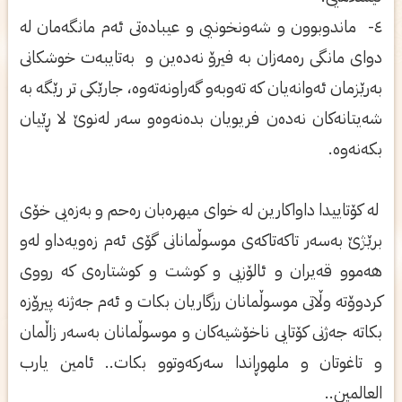
٤- ماندوبوون و شه‌ونخونیی و عیباده‌تی ئه‌م مانگه‌مان له‌
دوای مانگی ره‌مه‌زان به‌ فیرۆ نه‌ده‌ین و به‌تایبه‌ت خوشكانی
به‌رێزمان ئه‌وانه‌یان كه‌ ته‌وبه‌و گه‌راونه‌ته‌وه‌، جارێكی تر رێگه‌ به‌
شه‌یتانه‌كان نه‌ده‌ن فریویان بده‌نه‌وه‌و سه‌ر له‌نوێ لا ڕێیان
بكه‌نه‌وه‌.
له‌ كۆتاییدا داواكارین له‌ خوای میھره‌بان ره‌حم و به‌زه‌یی خۆی
برێژێ به‌سه‌ر تاكه‌تاكه‌ی موسوڵمانانی گۆی ئه‌م زه‌ویه‌داو له‌و
ھه‌موو قه‌یران و ئالۆزیی و كوشت و كوشتاره‌ی كه‌ رووی
كردوۆته‌ وڵاتی موسوڵمانان رزگاریان بكات و ئه‌م جه‌ژنه‌ پیرۆزه‌
بكاته‌ جه‌ژنی كۆتایی ناخۆشیه‌كان و موسوڵمانان به‌سه‌ر زاڵمان
و تاغوتان و ملھوڕاندا سه‌ركه‌وتوو بكات.. ئامین یارب
العالمین..