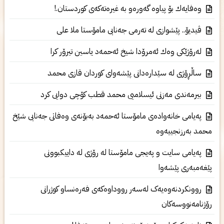
وه‌فایه‌ك بۆ پیاوه‌ گه‌وره‌و به‌ غیره‌ته‌كه‌ی‌ كوردستان.!
ڤیدیۆ.. پێشوازی‌ له‌ ته‌رمی‌ جەنابى مامۆستا ملا علی‌
له‌رۆژێكی‌ وه‌ك ئه‌مرۆدا شيخ ئه‌حمه‌د یاسین تیرۆر كرا
ساڵڕۆژی‌ له سێداره‌دانی‌ پێشه‌وای‌ كوردان قازی‌ محمد
بیرمه‌ندی مه‌زنی ئیسلامیی محمد قطب كۆچی دوایی كرد
پەیامی خانەوادەی مامۆستا ئەحمەد بەبۆنەی وەفاتی جەنابی شێخ
محمد بەرزنجییەوه
پەیامی سایت و پەیجی مامۆستا لە رۆژی لە داییکبوونی
پێغەمبەری پێشەوا
روونکردنەوەیەک لەسەر رووداوەکەی فەرەنساو کوژرانی
رۆژنامەنووسەکان