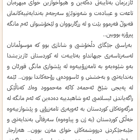
ئازیزمان به‌تایبه‌تی ده‌كه‌ین و ھیواخوازین خوای میھره‌بان
تاعه‌ت و عیباده‌ت و شه‌ونوێژو سه‌رجه‌م به‌ندایه‌تییه‌كانمانی
قه‌بوڵ فه‌رموو بێت و له‌ رزگاربووان و لێخۆشبوانی ئه‌م مانگه‌
پیرۆزه‌ بووبین..
به‌راستی جێگای دڵخۆشیی و شانازی بوو كه‌ موسوڵمانان
له‌سه‌رتاسه‌ری جیھانداو به‌تایبه‌ت له‌ كوردستانی ئازیزیشدا
به‌و شێوه‌یه‌و به‌ تامه‌زرۆییه‌وه‌ له‌ پێشوازی مانگی قورئان و
به‌ندایه‌تیی و به‌خشش و ئاسووده‌یی رۆحه‌كاندا بوون.. ئێمه‌
له‌ په‌یجی شێخ ئه‌حمه‌د كاكه‌ مه‌حموود وه‌ك كه‌ناڵێكی
راگه‌یاندنی ئیسلامیی ئه‌و شاھیدییه‌ ده‌ده‌ین كه‌ ئه‌م مانگه‌ له‌
مزگه‌وته‌كانی كوردستان به‌ ئه‌وپه‌ری تامه‌زرۆیی و پێشوازییه‌وه‌
خه‌ڵكی كوردستان (به‌ ژن و پیاوه‌وه‌) سه‌رقاڵی به‌ندایه‌تیی و
جێبه‌جێكردنی درووشمه‌كانی خوای مه‌زن بوون.. ھه‌زارجار