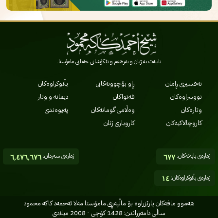
تایبەت بە ژیان و بەرهەم و تێکۆشانی جەنابی مامۆستا.
تەفسیری ڕامان
ڕاو بۆچوونەکانی
بڵاوکراوەکان
نووسراوەکان
فەتواکان
دیمانە و وتار
وتارەکان
وەڵامی گومانەکان
پەیوەندی
کاروچالاکیەکان
کاروباری ژنان
ژمارەی بابەتەکان:
ژمارەی سەردان:
٦,٤٧٦,٦٧٦
٦٧٧
ژمارەی بڵاوکراوەکان:
١٤
هه‌موو مافه‌کان پارێزراوه بۆ ماڵپه‌ڕی مامۆستا مه‌لا ئه‌حمه‌د کاکه محمود
ساڵی دامه‌زراندن: 1428 کۆچی - 2008 میلادی