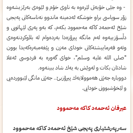
- وه‌ جێی خۆیه‌تی‌ لێره‌وه‌ به‌ ناوی‌ خۆم و ئێوه‌ی به‌رێزیشه‌وه‌
زۆر سوپاسی براو خوشكه‌ ئه‌دمینه‌ ماندوو نه‌ناسه‌كانی‌ په‌یجی‌
شێخ ئه‌حمه‌د كاكه‌ مه‌حموود بكه‌م، كه‌ به‌و په‌ری‌ لێهاتویی و
دڵسۆزییه‌وه‌ له‌م مانگه‌ پیرۆزه‌دا به‌رده‌وام له‌ بلاَوكردنه‌وه‌ی‌
وته‌و فه‌رماییشته‌كانی‌ خودای‌ مه‌زن و پێغه‌مبه‌ره‌كه‌یدا بوون
"صلی‌ الله علیه‌ وسلم"، خوای‌ گه‌وره‌ به‌ فردوسی ئه‌علا
شادتان بكات و له‌وێش به‌ یه‌ك شاد ببینه‌وه‌.
دووباره‌ جه‌ژنی‌ هه‌موولایه‌ك پیرۆزبێ.. جه‌ژنی مانگی لێبوورده‌یی
و لێخۆشبوونی خودایی.
عیرفان ئه‌حمه‌د كاكه‌ مه‌حموود
سه‌رپه‌رشتیاری په‌یجی شێخ ئه‌حمه‌د كاكه‌ مه‌حموود