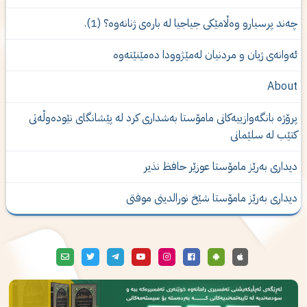
ەند پرسیارو وەڵامێكی جیاجیا لە بارەی ژنانەوە؟ (1).
ه‌وانه‌ی‌ ژیان و مردنیان له‌مێژوودا ده‌مێنێته‌وه‌
Abou
رۆژە بانگەوازییەکانی مامۆستا بەشدارى كرد لە پێشانگای نێودەوڵەتی
تێب لە سلێمانی
یداری‌ به‌رێز مامۆستا عوزێر حافظ نذیر
یداری‌ به‌رێز مامۆستا شێخ نورالدینی‌ موفتی‌