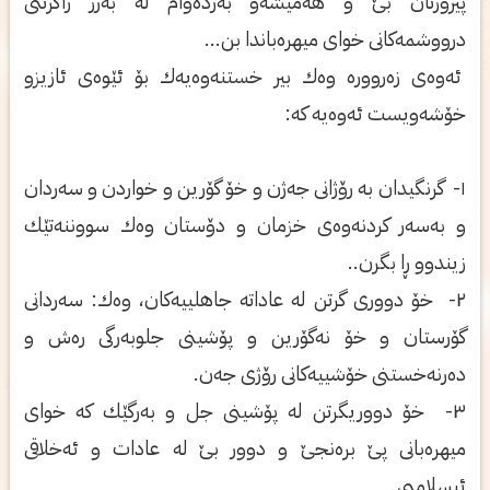
پیرۆزتان بێ و ھه‌میشه‌و به‌رده‌وام له‌ به‌رز راگرتنی
درووشمه‌كانی خوای میھره‌باندا بن...
ئه‌وه‌ی زه‌رووره‌ وه‌ك بیر خستنه‌وه‌یه‌ك بۆ ئێوه‌ی ئازیزو
خۆشه‌ویست ئه‌وه‌یه‌ كه‌:
١- گرنگیدان به‌ رۆژانی جه‌ژن و خۆ گۆرین و خواردن و سه‌ردان
و به‌سه‌ر كردنه‌وه‌ی خزمان و دۆستان وه‌ك سووننه‌تێك
زیندوو ڕا بگرن..
٢- خۆ دووری گرتن له‌ عاداته‌ جاھلییه‌كان، وه‌ك: سه‌ردانی
گۆرستان و خۆ نه‌گۆرین و پۆشینی جلوبه‌رگی ره‌ش و
ده‌رنه‌خستنی خۆشییه‌كانی رۆژی جه‌ن.
٣- خۆ دووریگرتن له‌ پۆشینی جل و به‌رگێك كه‌ خوای
میھره‌بانی پێ بره‌نجێ و دوور بێ له‌ عادات و ئه‌خلاقی
ئیسلامیی.