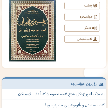
پێناسە
خوێندنەوە
دەنگی
ئەپلیکەیشن
زۆرترین خوێندراوە
ەیامێک لە پرۆژەكانى شێخ ئەحمەدەوە بۆ کەناڵە ئیسلامییەکان
ەشە سەندن و بڵاوبونەوەى بت پەرستى.!