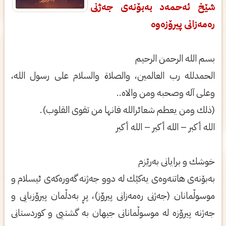
شێخ ئه‌حمه‌د به‌بۆنه‌ی‌ جه‌ژنی‌
ره‌مه‌زانی‌ پیرۆزه‌وه‌
بسم الله الرحمن الرحیم
الحمدلله رب العالمین، والصلاة والسلام علی‌ رسول الله،
وعلی‌ آله وصحبه ومن والاه..
(ذلك ومن یعطم شعائرالله فانها من تقوی‌ القلوب).
الله أكبر – الله أكبر – الله أكبر
خوشك و برایانی‌ به‌رێزم
به‌بۆنه‌ی ھاتنه‌وه‌ی یه‌كێك له‌ دوو جه‌ژنه‌ گه‌وره‌كه‌ی ئیسلام و
موسوڵمانان (جه‌ژنی ره‌مه‌زانی پیرۆز)، پڕ به‌دڵمان پیرۆزبایی و
جه‌ژنه‌ پیرۆزه‌ له‌ موسوڵمانانی جیھان به‌ گشتیی و كوردستانی