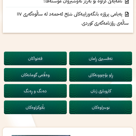
نامەیەكی كراوە بۆ بەرێز نەوشیروان موستەفا.!
پەیامی پرۆژە بانگەوزاييەكانى شێخ ئەحمەد له ساڵوەگەری ١١٧
ساڵەی رۆژنامەگەری کوردی.
تەفسیری ڕامان
فەتواکان
ڕاو بۆچوونەکانی
وەڵامی گومانەکان
کاروباری ژنان
دەنگ و ڕەنگ
نوسراوەکان
بڵاوکراوەکان